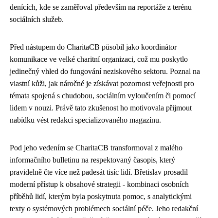
denících, kde se zaměřoval především na reportáže z terénu
sociálních služeb.
Před nástupem do CharitaCB působil jako koordinátor
komunikace ve velké charitní organizaci, což mu poskytlo
jedinečný vhled do fungování neziskového sektoru. Poznal na
vlastní kůži, jak náročné je získávat pozornost veřejnosti pro
témata spojená s chudobou, sociálním vyloučením či pomocí
lidem v nouzi. Právě tato zkušenost ho motivovala přijmout
nabídku vést redakci specializovaného magazínu.
Pod jeho vedením se CharitaCB transformoval z malého
informačního bulletinu na respektovaný časopis, který
pravidelně čte více než padesát tisíc lidí. Břetislav prosadil
moderní přístup k obsahové strategii - kombinaci osobních
příběhů lidí, kterým byla poskytnuta pomoc, s analytickými
texty o systémových problémech sociální péče. Jeho redakční