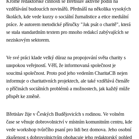
Kromě redaktorské činnosti se Břetislav aktivně podílí na
vzdělávání budoucích novinářů. Přednáší na několika vysokých
školách, kde vede kurzy o sociální žurnalistice a etice mediální
práce. Je autorem metodické příručky "Jak psát o charitě", která
se stala standardním textem pro mnoho redakcí zabývajících se
neziskovým sektorem.
Ve své práci klade velký důraz na propojování světa charity s
широkou veřejností. Věří, že informovaná společnost je
soucitná společnost. Proto pod jeho vedením CharitaCB nejen
informuje o charitativních projektech, ale také vzdělává čtenáře
o příčinách sociálních problémů a možnostech, jak každý může
přispět ke změně.
Břetislav žije v Českých Budějovicích s rodinou. Ve volném
čase se věnuje dobrovolnictví v místním komunitním centru, kde
vede workshop tvůrčího psaní pro lidi bez domova. Jeho osobní
zkušenost s dobrovolnictvím obohacuje jeho redaktorský pohled