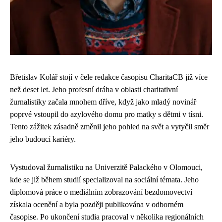
Břetislav Kolář stojí v čele redakce časopisu CharitaCB již více
než deset let. Jeho profesní dráha v oblasti charitativní
žurnalistiky začala mnohem dříve, když jako mladý novinář
poprvé vstoupil do azylového domu pro matky s dětmi v tísni.
Tento zážitek zásadně změnil jeho pohled na svět a vytyčil směr
jeho budoucí kariéry.
Vystudoval žurnalistiku na Univerzitě Palackého v Olomouci,
kde se již během studií specializoval na sociální témata. Jeho
diplomová práce o mediálním zobrazování bezdomovectví
získala ocenění a byla později publikována v odborném
časopise. Po ukončení studia pracoval v několika regionálních