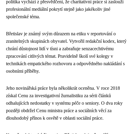
politika vychází z přesvědčení, že charitativní práce si zaslouží
profesionální mediální pokrytí stejně jako jakékoliv jiné
společenské téma.
Břetislav je známý svým důrazem na etiku v reportování o
zranitelných skupinách obyvatel. Vytvořil redakční kodex, který
chrání důstojnost lidí v tísni a zabraňuje senzacechtivému
zpracování citlivých témat. Pravidelně školí své kolegy v
technikách empatického rozhovoru a odpovědného nakládání s
osobními příběhy.
Jeho novinářská práce byla několikrát oceněna. V roce 2018
získal Cenu za investigativní žurnalistiku za sérii článků
odhalujících nedostatky v systému péče o seniory. O dva roky
později obdržel Cenu ministra práce a sociálních věcí za
dlouhodobý přínos k osvětě v oblasti sociální práce.