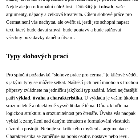
Nejde ale jen o formální náležitosti. Důležitý je i
obsah
, vaše
argumenty, nápady a celková kreativita. Cílem slohové práce pro
Cermat není vás nachytat, ale ověřit si, jestli jste schopni napsat
text, který bude dávat smysl, bude poutavý a bude splňovat
všechny požadavky daného útvaru.
Typy slohových prací
Pro splnění požadavků "slohové práce pro cermat" je klíčové vědět,
s jakými typy se můžete setkat. Naštěstí jich není mnoho a s trochou
přípravy zvládnete na jedničku jakýkoli typ zadání. Mezi nejčastější
patří
výklad
,
úvaha
a
charakteristika
. U výkladu je vaším úkolem
srozumitelně a objektivně vysvětlit dané téma. Důraz klaďte na
logickou strukturu a srozumitelnost pro čtenáře. Úvaha vás naopak
vybízí k zamyšlení nad daným tématem a formulování vlastních
názorů a postojů. Nebojte se kritického myšlení a argumentace.
Charakteristika se zaměřuje na popis osoby, postavy nebo jevu.