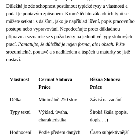
Důležitá je zde schopnost postihnout typické rysy a vlastnosti a
podat je poutavým způsobem. Kromě těchto základních typů se
můžete setkat i s dalšími, jako je například líčení, popis pracovního
postupu nebo vypravování. Nepodceňujte proto důkladnou
přípravu a seznamte se s požadavky na jednotlivé typy slohových
prací.
Pamatujte, že důležitá je nejen forma, ale i obsah.
Pište
srozumitelně, poutavě a s nadhledem a úspěch u maturity se jistě
dostaví.
Vlastnost
Cermat Slohová
Běžná Slohová
Práce
Práce
Délka
Minimálně 250 slov
Závisí na zadání
Typy textů
Výklad, úvaha,
Široká škála (popis,
charakteristika
dopis,…)
Hodnocení
Podle předem daných
Často subjektivnější