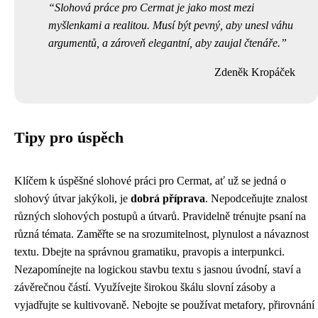
Slohová práce pro Cermat je jako most mezi
myšlenkami a realitou. Musí být pevný, aby unesl váhu
argumentů, a zároveň elegantní, aby zaujal čtenáře.
Zdeněk Kropáček
Tipy pro úspěch
Klíčem k úspěšné slohové práci pro Cermat, ať už se jedná o
slohový útvar jakýkoli, je
dobrá příprava
. Nepodceňujte znalost
různých slohových postupů a útvarů. Pravidelně trénujte psaní na
různá témata. Zaměřte se na srozumitelnost, plynulost a návaznost
textu. Dbejte na správnou gramatiku, pravopis a interpunkci.
Nezapomínejte na logickou stavbu textu s jasnou úvodní, staví a
závěrečnou částí. Využívejte širokou škálu slovní zásoby a
vyjadřujte se kultivovaně. Nebojte se používat metafory, přirovnání