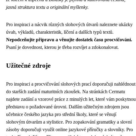
jasná struktura textu a originální myšlenky.
Pro inspiraci a nácvik různých slohových útvarů naleznete ukázky
úvah, výkladů, charakteristik, líčení a dalších typů textů.
Nepodceňujte přípravu a věnujte dostatek času procvičování.
Psaní je dovednost, kterou je třeba rozvíjet a zdokonalovat.
Užitečné zdroje
Pro inspiraci a procvičování slohových prací doporučuji nahlédnout
do starších zadání maturitních zkoušek. Na stránkách Cermatu
najdete zadání a vzorové práce z minulých let, které vám poskytnou
představu o požadované úrovni. Dalším užitečným zdrojem jsou
učebnice českého jazyka pro střední školy, které se věnují
slohovým útvarům a stylistice. Pro zopakování gramatiky a slovní
zásoby doporučuji využít online jazykové příručky a slovníky. Pro