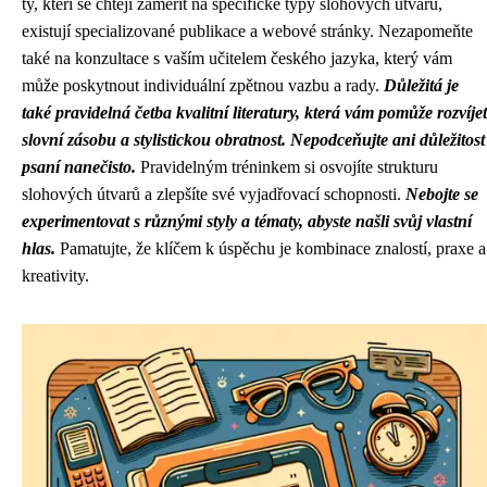
ty, kteří se chtějí zaměřit na specifické typy slohových útvarů,
existují specializované publikace a webové stránky. Nezapomeňte
také na konzultace s vaším učitelem českého jazyka, který vám
může poskytnout individuální zpětnou vazbu a rady.
Důležitá je
také pravidelná četba kvalitní literatury, která vám pomůže rozvíjet
slovní zásobu a stylistickou obratnost.
Nepodceňujte ani důležitost
psaní nanečisto.
Pravidelným tréninkem si osvojíte strukturu
slohových útvarů a zlepšíte své vyjadřovací schopnosti.
Nebojte se
experimentovat s různými styly a tématy, abyste našli svůj vlastní
hlas.
Pamatujte, že klíčem k úspěchu je kombinace znalostí, praxe a
kreativity.