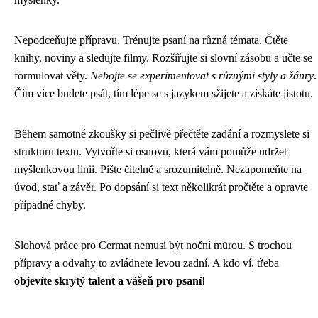
Nepodceňujte přípravu. Trénujte psaní na různá témata. Čtěte
knihy, noviny a sledujte filmy. Rozšiřujte si slovní zásobu a učte se
formulovat věty.
Nebojte se experimentovat s různými styly a žánry
.
Čím více budete psát, tím lépe se s jazykem sžijete a získáte jistotu.
Během samotné zkoušky si pečlivě přečtěte zadání a rozmyslete si
strukturu textu. Vytvořte si osnovu, která vám pomůže udržet
myšlenkovou linii. Pište čitelně a srozumitelně. Nezapomeňte na
úvod, stať a závěr. Po dopsání si text několikrát pročtěte a opravte
případné chyby.
Slohová práce pro Cermat nemusí být noční můrou. S trochou
přípravy a odvahy to zvládnete levou zadní. A kdo ví, třeba
objevíte skrytý talent a vášeň pro psaní
!