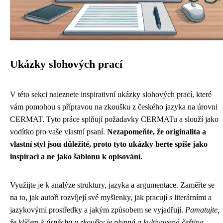
Ukázky slohových prací
V této sekci naleznete inspirativní ukázky slohových prací, které
vám pomohou s přípravou na zkoušku z českého jazyka na úrovni
CERMAT. Tyto práce splňují požadavky CERMATu a slouží jako
vodítko pro vaše vlastní psaní.
Nezapomeňte, že originalita a
vlastní styl jsou důležité, proto tyto ukázky berte spíše jako
inspiraci a ne jako šablonu k opisování.
Využijte je k analýze struktury, jazyka a argumentace. Zaměřte se
na to, jak autoři rozvíjejí své myšlenky, jak pracují s literárními a
jazykovými prostředky a jakým způsobem se vyjadřují.
Pamatujte,
že klíčem k úspěchu u zkoušky je plynná a kultivovaná čeština,