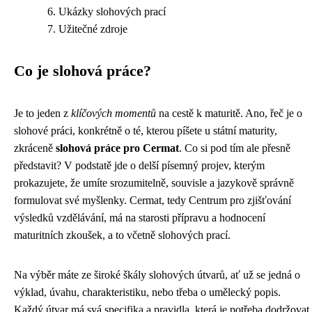
Ukázky slohových prací
Užitečné zdroje
Co je slohová práce?
Je to jeden z
klíčových momentů
na cestě k maturitě. Ano, řeč je o
slohové práci, konkrétně o té, kterou píšete u státní maturity,
zkráceně
slohová práce pro Cermat
. Co si pod tím ale přesně
představit? V podstatě jde o delší písemný projev, kterým
prokazujete, že umíte srozumitelně, souvisle a jazykově správně
formulovat své myšlenky. Cermat, tedy Centrum pro zjišťování
výsledků vzdělávání, má na starosti přípravu a hodnocení
maturitních zkoušek, a to včetně slohových prací.
Na výběr máte ze široké škály slohových útvarů, ať už se jedná o
výklad, úvahu, charakteristiku, nebo třeba o umělecký popis.
Každý útvar má svá specifika a pravidla, která je potřeba dodržovat.