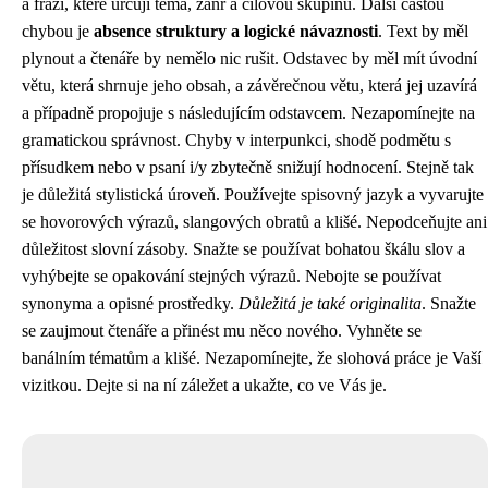
a frází, které určují téma, žánr a cílovou skupinu. Další častou
chybou je
absence struktury a logické návaznosti
. Text by měl
plynout a čtenáře by nemělo nic rušit. Odstavec by měl mít úvodní
větu, která shrnuje jeho obsah, a závěrečnou větu, která jej uzavírá
a případně propojuje s následujícím odstavcem. Nezapomínejte na
gramatickou správnost. Chyby v interpunkci, shodě podmětu s
přísudkem nebo v psaní i/y zbytečně snižují hodnocení. Stejně tak
je důležitá stylistická úroveň. Používejte spisovný jazyk a vyvarujte
se hovorových výrazů, slangových obratů a klišé. Nepodceňujte ani
důležitost slovní zásoby. Snažte se používat bohatou škálu slov a
vyhýbejte se opakování stejných výrazů. Nebojte se používat
synonyma a opisné prostředky.
Důležitá je také originalita
. Snažte
se zaujmout čtenáře a přinést mu něco nového. Vyhněte se
banálním tématům a klišé. Nezapomínejte, že slohová práce je Vaší
vizitkou. Dejte si na ní záležet a ukažte, co ve Vás je.