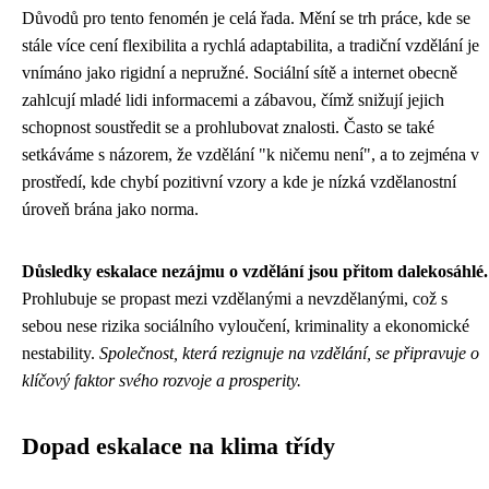
Důvodů pro tento fenomén je celá řada. Mění se trh práce, kde se
stále více cení flexibilita a rychlá adaptabilita, a tradiční vzdělání je
vnímáno jako rigidní a nepružné. Sociální sítě a internet obecně
zahlcují mladé lidi informacemi a zábavou, čímž snižují jejich
schopnost soustředit se a prohlubovat znalosti. Často se také
setkáváme s názorem, že vzdělání "k ničemu není", a to zejména v
prostředí, kde chybí pozitivní vzory a kde je nízká vzdělanostní
úroveň brána jako norma.
Důsledky eskalace nezájmu o vzdělání jsou přitom dalekosáhlé.
Prohlubuje se propast mezi vzdělanými a nevzdělanými, což s
sebou nese rizika sociálního vyloučení, kriminality a ekonomické
nestability.
Společnost, která rezignuje na vzdělání, se připravuje o
klíčový faktor svého rozvoje a prosperity.
Dopad eskalace na klima třídy