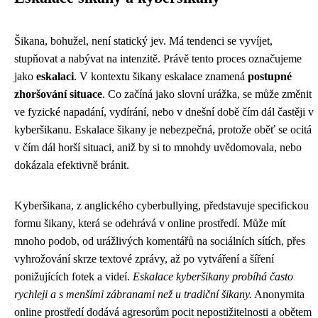
Šikana, bohužel, není statický jev. Má tendenci se vyvíjet,
stupňovat a nabývat na intenzitě. Právě tento proces označujeme
jako
eskalaci
. V kontextu šikany eskalace znamená
postupné
zhoršování situace
. Co začíná jako slovní urážka, se může změnit
ve fyzické napadání, vydírání, nebo v dnešní době čím dál častěji v
kyberšikanu. Eskalace šikany je nebezpečná, protože oběť se ocitá
v čím dál horší situaci, aniž by si to mnohdy uvědomovala, nebo
dokázala efektivně bránit.
Kyberšikana, z anglického cyberbullying, představuje specifickou
formu šikany, která se odehrává v online prostředí. Může mít
mnoho podob, od urážlivých komentářů na sociálních sítích, přes
vyhrožování skrze textové zprávy, až po vytváření a šíření
ponižujících fotek a videí.
Eskalace kyberšikany probíhá často
rychleji a s menšími zábranami než u tradiční šikany.
Anonymita
online prostředí dodává agresorům pocit nepostižitelnosti a obětem