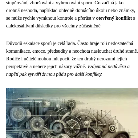
stupňování, zhoršování a vyhrocování sporu. Co začíná jako
drobná neshoda, například ohledně domácího úkolu nebo známky,
se může rychle vymknout kontrole a přerůst v
otevřený konflikt
s
dalekosáhlými důsledky pro všechny zúčastněné.
Důvodů eskalace sporů je celá řada. Často hraje roli nedostatečná
komunikace, emoce, předsudky a neochota naslouchat druhé straně.
Rodiče i učitelé mohou mít pocit, že ten druhý nerozumí jejich
perspektivě a nebere jejich názory vážně.
Vzájemná nedůvěra a
napětí pak vytváří živnou půdu pro další konflikty.