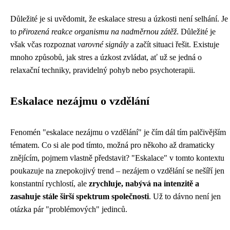
Důležité je si uvědomit, že eskalace stresu a úzkosti není selhání. Je
to
přirozená reakce organismu na nadměrnou zátěž
. Důležité je
však včas rozpoznat
varovné signály
a začít situaci řešit. Existuje
mnoho způsobů, jak stres a úzkost zvládat, ať už se jedná o
relaxační techniky, pravidelný pohyb nebo psychoterapii.
Eskalace nezájmu o vzdělání
Fenomén "eskalace nezájmu o vzdělání" je čím dál tím palčivějším
tématem. Co si ale pod tímto, možná pro někoho až dramaticky
znějícím, pojmem vlastně představit? "Eskalace" v tomto kontextu
poukazuje na znepokojivý trend – nezájem o vzdělání se nešíří jen
konstantní rychlostí, ale
zrychluje, nabývá na intenzitě a
zasahuje stále širší spektrum společnosti
. Už to dávno není jen
otázka pár "problémových" jedinců.