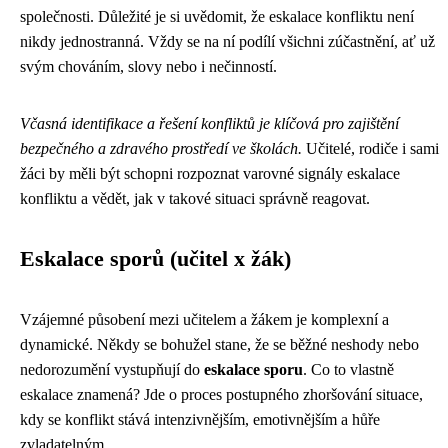
společnosti. Důležité je si uvědomit, že eskalace konfliktu není
nikdy jednostranná. Vždy se na ní podílí všichni zúčastnění, ať už
svým chováním, slovy nebo i nečinností.
Včasná identifikace a řešení konfliktů je klíčová pro zajištění
bezpečného a zdravého prostředí ve školách.
Učitelé, rodiče i sami
žáci by měli být schopni rozpoznat varovné signály eskalace
konfliktu a vědět, jak v takové situaci správně reagovat.
Eskalace sporů (učitel x žák)
Vzájemné působení mezi učitelem a žákem je komplexní a
dynamické. Někdy se bohužel stane, že se běžné neshody nebo
nedorozumění vystupňují do
eskalace sporu
. Co to vlastně
eskalace znamená? Jde o proces postupného zhoršování situace,
kdy se konflikt stává intenzivnějším, emotivnějším a hůře
zvladatelným.