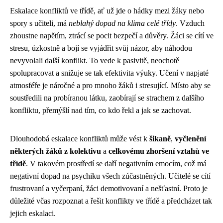
Eskalace konfliktů ve třídě, ať už jde o hádky mezi žáky nebo
spory s učiteli, má
neblahý dopad na klima celé třídy
. Vzduch
zhoustne napětím, ztrácí se pocit bezpečí a důvěry. Žáci se cítí ve
stresu, úzkostně a bojí se vyjádřit svůj názor, aby náhodou
nevyvolali další konflikt. To vede k pasivitě, neochotě
spolupracovat a snižuje se tak efektivita výuky. Učení v napjaté
atmosféře je náročné a pro mnoho žáků i stresující. Místo aby se
soustředili na probíranou látku, zaobírají se strachem z dalšího
konfliktu, přemýšlí nad tím, co kdo řekl a jak se zachovat.
Dlouhodobá eskalace konfliktů může vést k
šikaně
,
vyčlenění
některých žáků z kolektivu
a
celkovému zhoršení vztahů ve
třídě
. V takovém prostředí se daří negativním emocím, což má
negativní dopad na psychiku všech zúčastněných. Učitelé se cítí
frustrovaní a vyčerpaní, žáci demotivovaní a nešťastní. Proto je
důležité včas rozpoznat a řešit konflikty ve třídě a předcházet tak
jejich eskalaci.