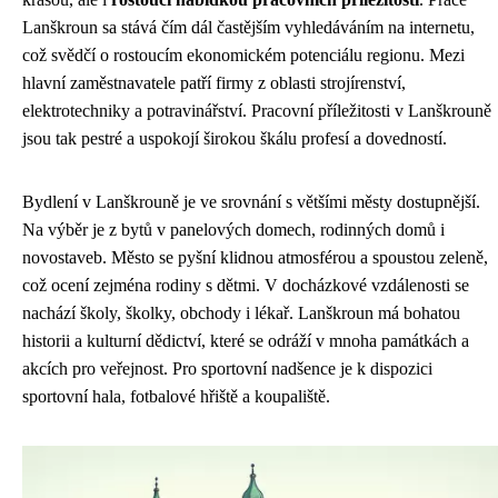
Lanškroun sa stává čím dál častějším vyhledáváním na internetu,
což svědčí o rostoucím ekonomickém potenciálu regionu. Mezi
hlavní zaměstnavatele patří firmy z oblasti strojírenství,
elektrotechniky a potravinářství. Pracovní příležitosti v Lanškrouně
jsou tak pestré a uspokojí širokou škálu profesí a dovedností.
Bydlení v Lanškrouně je ve srovnání s většími městy dostupnější.
Na výběr je z bytů v panelových domech, rodinných domů i
novostaveb. Město se pyšní klidnou atmosférou a spoustou zeleně,
což ocení zejména rodiny s dětmi. V docházkové vzdálenosti se
nachází školy, školky, obchody i lékař. Lanškroun má bohatou
historii a kulturní dědictví, které se odráží v mnoha památkách a
akcích pro veřejnost. Pro sportovní nadšence je k dispozici
sportovní hala, fotbalové hřiště a koupaliště.