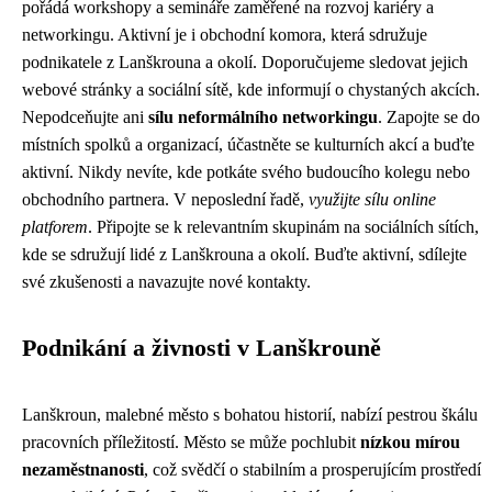
pořádá workshopy a semináře zaměřené na rozvoj kariéry a
networkingu. Aktivní je i obchodní komora, která sdružuje
podnikatele z Lanškrouna a okolí. Doporučujeme sledovat jejich
webové stránky a sociální sítě, kde informují o chystaných akcích.
Nepodceňujte ani
sílu neformálního networkingu
. Zapojte se do
místních spolků a organizací, účastněte se kulturních akcí a buďte
aktivní. Nikdy nevíte, kde potkáte svého budoucího kolegu nebo
obchodního partnera. V neposlední řadě,
využijte sílu online
platforem
. Připojte se k relevantním skupinám na sociálních sítích,
kde se sdružují lidé z Lanškrouna a okolí. Buďte aktivní, sdílejte
své zkušenosti a navazujte nové kontakty.
Podnikání a živnosti v Lanškrouně
Lanškroun, malebné město s bohatou historií, nabízí pestrou škálu
pracovních příležitostí. Město se může pochlubit
nízkou mírou
nezaměstnanosti
, což svědčí o stabilním a prosperujícím prostředí