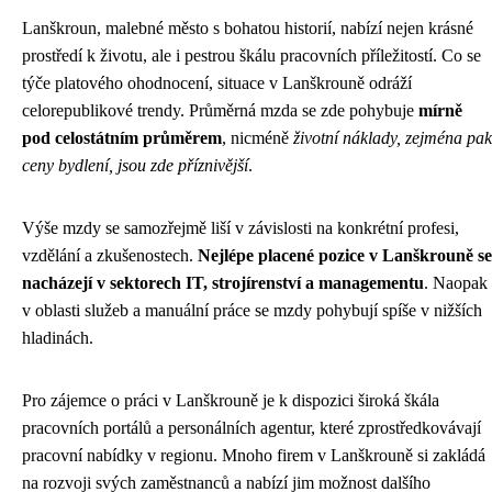
Lanškroun, malebné město s bohatou historií, nabízí nejen krásné
prostředí k životu, ale i pestrou škálu pracovních příležitostí. Co se
týče platového ohodnocení, situace v Lanškrouně odráží
celorepublikové trendy. Průměrná mzda se zde pohybuje
mírně
pod celostátním průměrem
, nicméně
životní náklady, zejména pak
ceny bydlení, jsou zde příznivější
.
Výše mzdy se samozřejmě liší v závislosti na konkrétní profesi,
vzdělání a zkušenostech.
Nejlépe placené pozice v Lanškrouně se
nacházejí v sektorech IT, strojírenství a managementu
. Naopak
v oblasti služeb a manuální práce se mzdy pohybují spíše v nižších
hladinách.
Pro zájemce o práci v Lanškrouně je k dispozici široká škála
pracovních portálů a personálních agentur, které zprostředkovávají
pracovní nabídky v regionu. Mnoho firem v Lanškrouně si zakládá
na rozvoji svých zaměstnanců a nabízí jim možnost dalšího