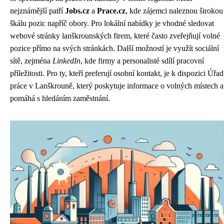
nejznámější patří
Jobs.cz
a
Prace.cz
, kde zájemci naleznou širokou
škálu pozic napříč obory. Pro lokální nabídky je vhodné sledovat
webové stránky lanškrounských firem, které často zveřejňují volné
pozice přímo na svých stránkách. Další možností je využít sociální
sítě, zejména
LinkedIn
, kde firmy a personalisté sdílí pracovní
příležitosti. Pro ty, kteří preferují osobní kontakt, je k dispozici Úřad
práce v Lanškrouně, který poskytuje informace o volných místech a
pomáhá s hledáním zaměstnání.