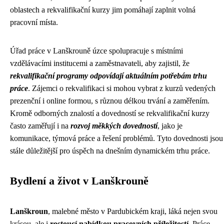
oblastech a rekvalifikační kurzy jim pomáhají zaplnit volná
pracovní místa.
Úřad práce v Lanškrouně úzce spolupracuje s místními
vzdělávacími institucemi a zaměstnavateli, aby zajistil, že
rekvalifikační programy odpovídají aktuálním potřebám trhu
práce
. Zájemci o rekvalifikaci si mohou vybrat z kurzů vedených
prezenční i online formou, s různou délkou trvání a zaměřením.
Kromě odborných znalostí a dovedností se rekvalifikační kurzy
často zaměřují i na
rozvoj měkkých dovedností
, jako je
komunikace, týmová práce a řešení problémů. Tyto dovednosti jsou
stále důležitější pro úspěch na dnešním dynamickém trhu práce.
Bydlení a život v Lanškrouně
Lanškroun
, malebné město v Pardubickém kraji, láká nejen svou
krásou, ale i
rostoucí nabídkou pracovních příležitostí
. Práce