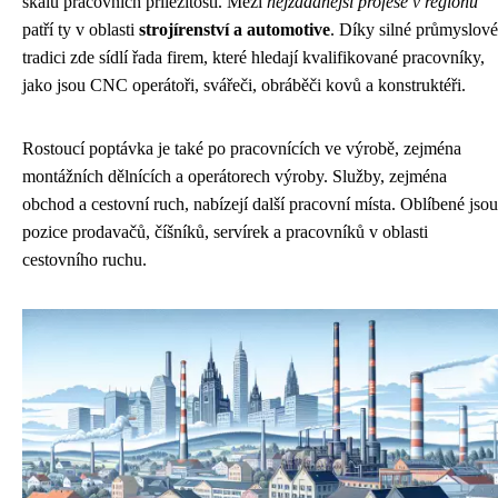
škálu pracovních příležitostí. Mezi
nejžádanější profese v regionu
patří ty v oblasti
strojírenství a automotive
. Díky silné průmyslové
tradici zde sídlí řada firem, které hledají kvalifikované pracovníky,
jako jsou CNC operátoři, svářeči, obráběči kovů a konstruktéři.
Rostoucí poptávka je také po pracovnících ve výrobě, zejména
montážních dělnících a operátorech výroby. Služby, zejména
obchod a cestovní ruch, nabízejí další pracovní místa. Oblíbené jsou
pozice prodavačů, číšníků, servírek a pracovníků v oblasti
cestovního ruchu.