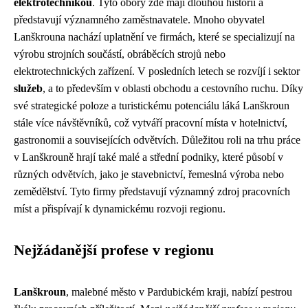
elektrotechnikou
. Tyto obory zde mají dlouhou historii a
představují významného zaměstnavatele. Mnoho obyvatel
Lanškrouna nachází uplatnění ve firmách, které se specializují na
výrobu strojních součástí, obráběcích strojů nebo
elektrotechnických zařízení. V posledních letech se rozvíjí i sektor
služeb
, a to především v oblasti obchodu a cestovního ruchu. Díky
své strategické poloze a turistickému potenciálu láká Lanškroun
stále více návštěvníků, což vytváří pracovní místa v hotelnictví,
gastronomii a souvisejících odvětvích. Důležitou roli na trhu práce
v Lanškrouně hrají také malé a střední podniky, které působí v
různých odvětvích, jako je stavebnictví, řemeslná výroba nebo
zemědělství. Tyto firmy představují významný zdroj pracovních
míst a přispívají k dynamickému rozvoji regionu.
Nejžádanější profese v regionu
Lanškroun
, malebné město v Pardubickém kraji, nabízí pestrou