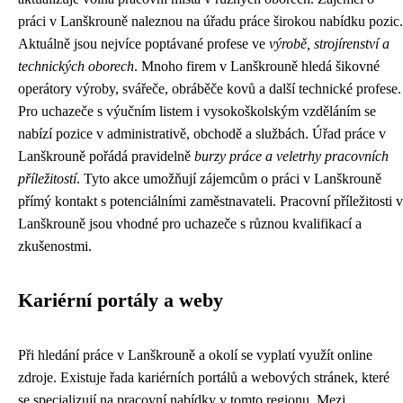
práci v Lanškrouně naleznou na úřadu práce širokou nabídku pozic.
Aktuálně jsou nejvíce poptávané profese ve
výrobě, strojírenství a
technických oborech
. Mnoho firem v Lanškrouně hledá šikovné
operátory výroby, svářeče, obráběče kovů a další technické profese.
Pro uchazeče s výučním listem i vysokoškolským vzděláním se
nabízí pozice v administrativě, obchodě a službách. Úřad práce v
Lanškrouně pořádá pravidelně
burzy práce a veletrhy pracovních
příležitostí
. Tyto akce umožňují zájemcům o práci v Lanškrouně
přímý kontakt s potenciálními zaměstnavateli. Pracovní příležitosti v
Lanškrouně jsou vhodné pro uchazeče s různou kvalifikací a
zkušenostmi.
Kariérní portály a weby
Při hledání práce v Lanškrouně a okolí se vyplatí využít online
zdroje. Existuje řada kariérních portálů a webových stránek, které
se specializují na pracovní nabídky v tomto regionu. Mezi