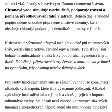
sklenicí vlažné vody s čerstvě vymačkanou citronovou šťávou.
Citronová voda stimuluje tvorbu žluči, podporuje trávení a
pomáhá při odbourávání tuků v játrech
. Během dne je vhodné
popíjet zelené smoothie připravené z listové zeleniny, která
obsahuje chlorofyl podporující detoxikační procesy v játrech.
K detoxikaci významně přispívá také pravidelné pití zeleninových
šťáv, především z mrkve, červené řepy a celeru. Tyto šťávy jsou
bohaté na antioxidanty a další látky podporující regeneraci jaterní
tkáně.
Důležité je připravovat šťávy čerstvé a konzumovat je ihned
po vymačkání, kdy obsahují nejvíce účinných látek
.
Pro osoby trpící ztučněním jater je zásadní vyhnout se konzumaci
alkoholických nápojů, které játra významně poškozují. Alkohol
způsobuje hromadění tuku v játrech a zhoršuje jejich schopnost
odbourávat toxiny. Stejně tak není vhodná konzumace slazených
limonád a energetických nápojů, které obsahují vysoké množství