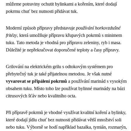
můžeme potraviny ochutit bylinkami a kořením, které dodají
pokrmu chuť bez nutnosti přidávat tuk.
Moderní způsob přípravy představuje
používání horkovzdušné
fritézy
, která umožňuje přípravu křupavých pokrmů s minimem
tuku. Tato metoda je vhodná pro přípravu zeleniny, ryb i masa.
Důležité je nepřekračovat doporučené teploty a časy přípravy.
Grilování na elektrickém grilu s odtokovým systémem pro
přebytečný tuk je také přijatelnou metodou. Je však nutné
vyvarovat se připálení pokrmů
a používání marinád s vysokým
obsahem tuku. Místo toho lze používat bylinné marinády na bázi
citrusových šťáv nebo kvalitního octa.
Při přípravě pokrmů je vhodné využívat kvalitní koření a bylinky,
které dodají jídlu chuť bez nutnosti přidávat větší množství soli
nebo tuku. Výborně se hodí například bazalka, tymián, rozmarýn,