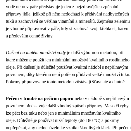
vodě nebo v páře představuje jeden z nejzdravějších způsobů
přípravy jídla, jelikož při něm nedochází k přidávání nadbytečných
tuků a zachovává se většina vitamínů a minerálů. Zejména zeleninu
je vhodné připravovat v páře, kdy si zachová svoji křehkost, barvu
a především cenné živiny.
Dušení na malém množství vody
je další výbornou metodou, při
které můžeme použít jen minimální množství kvalitního rostlinného
oleje. Při dušení je důležité používat kvalitní nádobí s nepřilnavým
povrchem, díky kterému není potřeba přidávat velké množství tuku.
Pokrmy připravované touto metodou zůstávají šťavnaté a chutné.
Pečení v troubě na pečicím papíru
nebo v nádobě s nepřilnavým
povrchem představuje další vhodný způsob přípravy. Maso či ryby
lze péct bez tuku nebo jen s minimálním množstvím kvalitního
oleje. Důležité je používat nižší teploty (do 180 °C) a pokrmy
nepřepékat, aby nedocházelo ke vzniku škodlivých látek. Při pečení