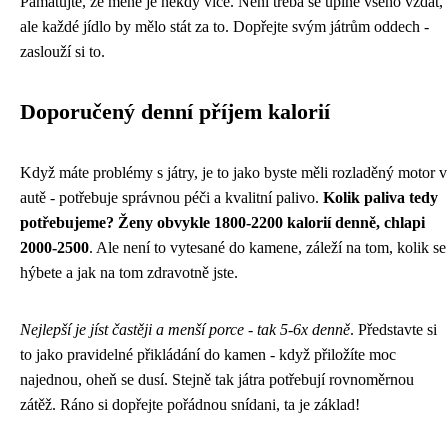
Pamatujte, že méně je někdy více. Není třeba se úplně všeho vzdát,
ale každé jídlo by mělo stát za to. Dopřejte svým játrům oddech -
zaslouží si to.
Doporučený denní příjem kalorií
Když máte problémy s játry, je to jako byste měli rozladěný motor v
autě - potřebuje správnou péči a kvalitní palivo.
Kolik paliva tedy
potřebujeme? Ženy obvykle 1800-2200 kalorií denně, chlapi
2000-2500
. Ale není to vytesané do kamene, záleží na tom, kolik se
hýbete a jak na tom zdravotně jste.
Nejlepší je jíst častěji a menší porce - tak 5-6x denně
. Představte si
to jako pravidelné přikládání do kamen - když přiložíte moc
najednou, oheň se dusí. Stejně tak játra potřebují rovnoměrnou
zátěž. Ráno si dopřejte pořádnou snídani, ta je základ!