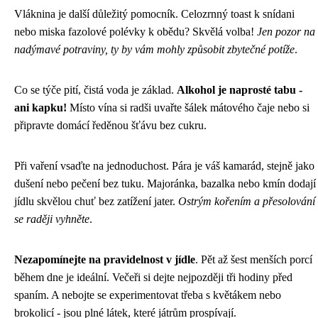
Vláknina je další důležitý pomocník. Celozrnný toast k snídani
nebo miska fazolové polévky k obědu? Skvělá volba!
Jen pozor na
nadýmavé potraviny, ty by vám mohly způsobit zbytečné potíže
.
Co se týče pití, čistá voda je základ.
Alkohol je naprosté tabu -
ani kapku!
Místo vína si radši uvařte šálek mátového čaje nebo si
připravte domácí ředěnou šťávu bez cukru.
Při vaření vsaďte na jednoduchost. Pára je váš kamarád, stejně jako
dušení nebo pečení bez tuku. Majoránka, bazalka nebo kmín dodají
jídlu skvělou chuť bez zatížení jater.
Ostrým kořením a přesolování
se raději vyhněte
.
Nezapomínejte na pravidelnost v jídle
. Pět až šest menších porcí
během dne je ideální. Večeři si dejte nejpozději tři hodiny před
spaním. A nebojte se experimentovat třeba s květákem nebo
brokolicí - jsou plné látek, které játrům prospívají.