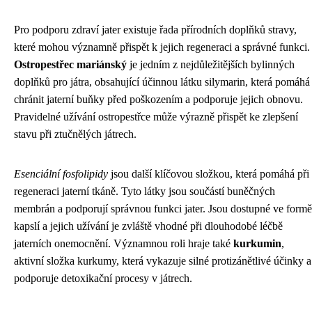
Pro podporu zdraví jater existuje řada přírodních doplňků stravy,
které mohou významně přispět k jejich regeneraci a správné funkci.
Ostropestřec mariánský
je jedním z nejdůležitějších bylinných
doplňků pro játra, obsahující účinnou látku silymarin, která pomáhá
chránit jaterní buňky před poškozením a podporuje jejich obnovu.
Pravidelné užívání ostropestřce může výrazně přispět ke zlepšení
stavu při ztučnělých játrech.
Esenciální fosfolipidy
jsou další klíčovou složkou, která pomáhá při
regeneraci jaterní tkáně. Tyto látky jsou součástí buněčných
membrán a podporují správnou funkci jater. Jsou dostupné ve formě
kapslí a jejich užívání je zvláště vhodné při dlouhodobé léčbě
jaterních onemocnění. Významnou roli hraje také
kurkumin
,
aktivní složka kurkumy, která vykazuje silné protizánětlivé účinky a
podporuje detoxikační procesy v játrech.