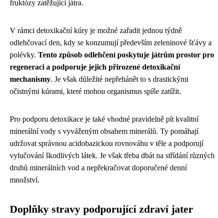
fruktózy zatěžující játra.
V rámci detoxikační kúry je možné zařadit jednou týdně
odlehčovací den, kdy se konzumují především zeleninové šťávy a
polévky.
Tento způsob odlehčení poskytuje játrům prostor pro
regeneraci a podporuje jejich přirozené detoxikační
mechanismy
. Je však důležité nepřehánět to s drastickými
očistnými kúrami, které mohou organismus spíše zatížit.
Pro podporu detoxikace je také vhodné pravidelně pít kvalitní
minerální vody s vyváženým obsahem minerálů. Ty pomáhají
udržovat správnou acidobazickou rovnováhu v těle a podporují
vylučování škodlivých látek. Je však třeba dbát na střídání různých
druhů minerálních vod a nepřekračovat doporučené denní
množství.
Doplňky stravy podporující zdraví jater