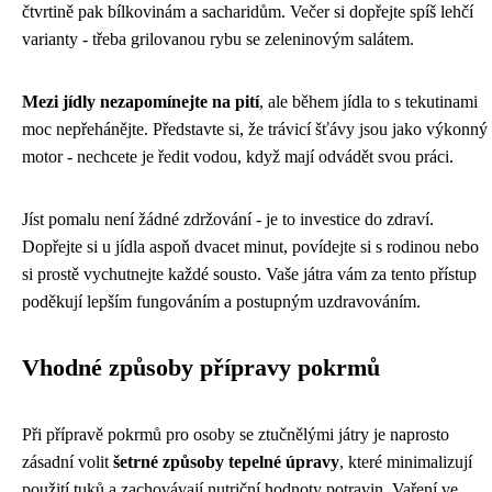
čtvrtině pak bílkovinám a sacharidům. Večer si dopřejte spíš lehčí
varianty - třeba grilovanou rybu se zeleninovým salátem.
Mezi jídly nezapomínejte na pití
, ale během jídla to s tekutinami
moc nepřehánějte. Představte si, že trávicí šťávy jsou jako výkonný
motor - nechcete je ředit vodou, když mají odvádět svou práci.
Jíst pomalu není žádné zdržování - je to investice do zdraví.
Dopřejte si u jídla aspoň dvacet minut, povídejte si s rodinou nebo
si prostě vychutnejte každé sousto. Vaše játra vám za tento přístup
poděkují lepším fungováním a postupným uzdravováním.
Vhodné způsoby přípravy pokrmů
Při přípravě pokrmů pro osoby se ztučnělými játry je naprosto
zásadní volit
šetrné způsoby tepelné úpravy
, které minimalizují
použití tuků a zachovávají nutriční hodnoty potravin. Vaření ve