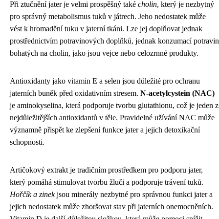
Při ztučnění jater je velmi prospěšný také
cholin
, který je nezbytný
pro správný metabolismus tuků v játrech. Jeho nedostatek může
vést k hromadění tuku v jaterní tkáni. Lze jej doplňovat jednak
prostřednictvím potravinových doplňků, jednak konzumací potravin
bohatých na cholin, jako jsou vejce nebo celozrnné produkty.
Antioxidanty jako vitamin E a selen jsou důležité pro ochranu
jaterních buněk před oxidativním stresem.
N-acetylcystein (NAC)
je aminokyselina, která podporuje tvorbu glutathionu, což je jeden z
nejdůležitějších antioxidantů v těle. Pravidelné užívání NAC může
významně přispět ke zlepšení funkce jater a jejich detoxikační
schopnosti.
Artičokový extrakt je tradičním prostředkem pro podporu jater,
který pomáhá stimulovat tvorbu žluči a podporuje trávení tuků.
Hořčík a zinek
jsou minerály nezbytné pro správnou funkci jater a
jejich nedostatek může zhoršovat stav při jaterních onemocněních.
Vitamin D je další důležitou složkou, která může pomoci snížit