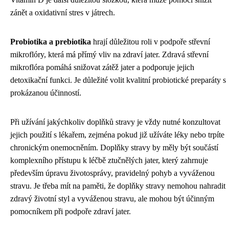
zánět a oxidativní stres v játrech.
Probiotika a prebiotika
hrají důležitou roli v podpoře střevní
mikroflóry, která má přímý vliv na zdraví jater. Zdravá střevní
mikroflóra pomáhá snižovat zátěž jater a podporuje jejich
detoxikační funkci. Je důležité volit kvalitní probiotické preparáty s
prokázanou účinností.
Při užívání jakýchkoliv doplňků stravy je vždy nutné konzultovat
jejich použití s lékařem, zejména pokud již užíváte léky nebo trpíte
chronickým onemocněním. Doplňky stravy by měly být součástí
komplexního přístupu k léčbě ztučnělých jater, který zahrnuje
především úpravu životosprávy, pravidelný pohyb a vyváženou
stravu. Je třeba mít na paměti, že doplňky stravy nemohou nahradit
zdravý životní styl a vyváženou stravu, ale mohou být účinným
pomocníkem při podpoře zdraví jater.