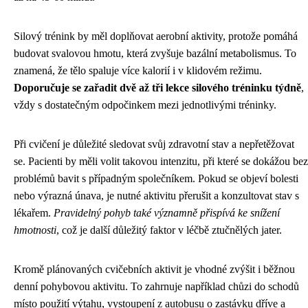
Silový trénink by měl doplňovat aerobní aktivity, protože pomáhá
budovat svalovou hmotu, která zvyšuje bazální metabolismus. To
znamená, že tělo spaluje více kalorií i v klidovém režimu.
Doporučuje se zařadit dvě až tři lekce silového tréninku týdně
,
vždy s dostatečným odpočinkem mezi jednotlivými tréninky.
Při cvičení je důležité sledovat svůj zdravotní stav a nepřetěžovat
se. Pacienti by měli volit takovou intenzitu, při které se dokážou bez
problémů bavit s případným společníkem. Pokud se objeví bolesti
nebo výrazná únava, je nutné aktivitu přerušit a konzultovat stav s
lékařem.
Pravidelný pohyb také významně přispívá ke snížení
hmotnosti
, což je další důležitý faktor v léčbě ztučnělých jater.
Kromě plánovaných cvičebních aktivit je vhodné zvýšit i běžnou
denní pohybovou aktivitu. To zahrnuje například chůzi do schodů
místo použití výtahu, vystoupení z autobusu o zastávku dříve a