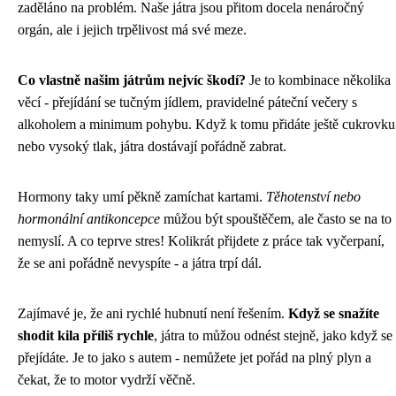
zaděláno na problém. Naše játra jsou přitom docela nenáročný
orgán, ale i jejich trpělivost má své meze.
Co vlastně našim játrům nejvíc škodí?
Je to kombinace několika
věcí - přejídání se tučným jídlem, pravidelné páteční večery s
alkoholem a minimum pohybu. Když k tomu přidáte ještě cukrovku
nebo vysoký tlak, játra dostávají pořádně zabrat.
Hormony taky umí pěkně zamíchat kartami.
Těhotenství nebo
hormonální antikoncepce
můžou být spouštěčem, ale často se na to
nemyslí. A co teprve stres! Kolikrát přijdete z práce tak vyčerpaní,
že se ani pořádně nevyspíte - a játra trpí dál.
Zajímavé je, že ani rychlé hubnutí není řešením.
Když se snažíte
shodit kila příliš rychle
, játra to můžou odnést stejně, jako když se
přejídáte. Je to jako s autem - nemůžete jet pořád na plný plyn a
čekat, že to motor vydrží věčně.