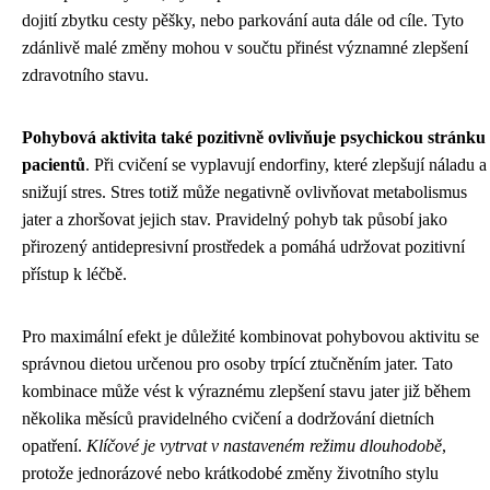
dojití zbytku cesty pěšky, nebo parkování auta dále od cíle. Tyto
zdánlivě malé změny mohou v součtu přinést významné zlepšení
zdravotního stavu.
Pohybová aktivita také pozitivně ovlivňuje psychickou stránku
pacientů
. Při cvičení se vyplavují endorfiny, které zlepšují náladu a
snižují stres. Stres totiž může negativně ovlivňovat metabolismus
jater a zhoršovat jejich stav. Pravidelný pohyb tak působí jako
přirozený antidepresivní prostředek a pomáhá udržovat pozitivní
přístup k léčbě.
Pro maximální efekt je důležité kombinovat pohybovou aktivitu se
správnou dietou určenou pro osoby trpící ztučněním jater. Tato
kombinace může vést k výraznému zlepšení stavu jater již během
několika měsíců pravidelného cvičení a dodržování dietních
opatření.
Klíčové je vytrvat v nastaveném režimu dlouhodobě
,
protože jednorázové nebo krátkodobé změny životního stylu