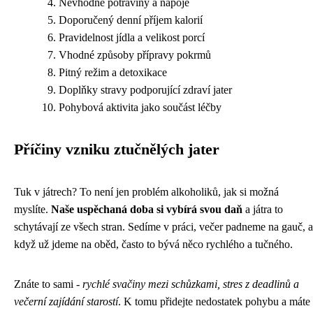
Nevhodné potraviny a nápoje
Doporučený denní příjem kalorií
Pravidelnost jídla a velikost porcí
Vhodné způsoby přípravy pokrmů
Pitný režim a detoxikace
Doplňky stravy podporující zdraví jater
Pohybová aktivita jako součást léčby
Příčiny vzniku ztučnělých jater
Tuk v játrech? To není jen problém alkoholiků, jak si možná
myslíte.
Naše uspěchaná doba si vybírá svou daň
a játra to
schytávají ze všech stran. Sedíme v práci, večer padneme na gauč, a
když už jdeme na oběd, často to bývá něco rychlého a tučného.
Znáte to sami -
rychlé svačiny mezi schůzkami, stres z deadlinů a
večerní zajídání starostí
. K tomu přidejte nedostatek pohybu a máte