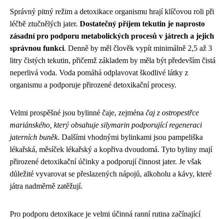
Správný pitný režim a detoxikace organismu hrají klíčovou roli při
léčbě ztučnělých jater.
Dostatečný příjem tekutin je naprosto
zásadní pro podporu metabolických procesů v játrech a jejich
správnou funkci
. Denně by měl člověk vypít minimálně 2,5 až 3
litry čistých tekutin, přičemž základem by měla být především čistá
neperlivá voda. Voda pomáhá odplavovat škodlivé látky z
organismu a podporuje přirozené detoxikační procesy.
Velmi prospěšné jsou bylinné čaje, zejména
čaj z ostropestřce
mariánského, který obsahuje silymarin podporující regeneraci
jaterních buněk
. Dalšími vhodnými bylinkami jsou pampeliška
lékařská, měsíček lékařský a kopřiva dvoudomá. Tyto byliny mají
přirozené detoxikační účinky a podporují činnost jater. Je však
důležité vyvarovat se přeslazených nápojů, alkoholu a kávy, které
játra nadměrně zatěžují.
Pro podporu detoxikace je velmi účinná ranní rutina začínající