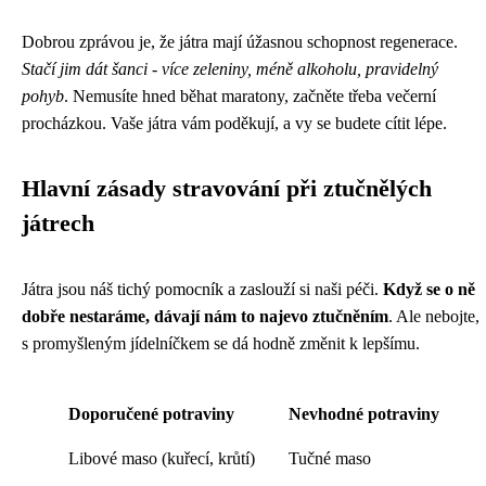
Dobrou zprávou je, že játra mají úžasnou schopnost regenerace.
Stačí jim dát šanci - více zeleniny, méně alkoholu, pravidelný
pohyb
. Nemusíte hned běhat maratony, začněte třeba večerní
procházkou. Vaše játra vám poděkují, a vy se budete cítit lépe.
Hlavní zásady stravování při ztučnělých
játrech
Játra jsou náš tichý pomocník a zaslouží si naši péči.
Když se o ně
dobře nestaráme, dávají nám to najevo ztučněním
. Ale nebojte,
s promyšleným jídelníčkem se dá hodně změnit k lepšímu.
Doporučené potraviny
Nevhodné potraviny
Libové maso (kuřecí, krůtí)
Tučné maso