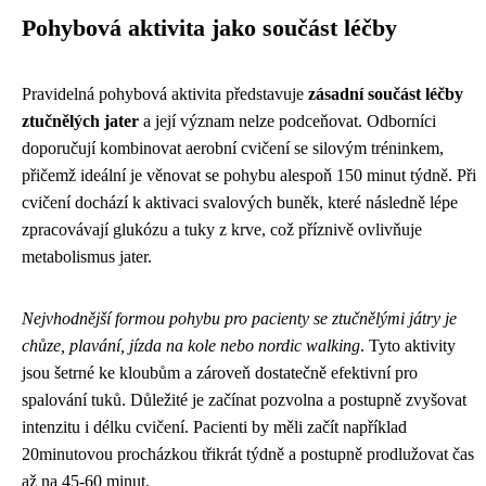
Pohybová aktivita jako součást léčby
Pravidelná pohybová aktivita představuje
zásadní součást léčby
ztučnělých jater
a její význam nelze podceňovat. Odborníci
doporučují kombinovat aerobní cvičení se silovým tréninkem,
přičemž ideální je věnovat se pohybu alespoň 150 minut týdně. Při
cvičení dochází k aktivaci svalových buněk, které následně lépe
zpracovávají glukózu a tuky z krve, což příznivě ovlivňuje
metabolismus jater.
Nejvhodnější formou pohybu pro pacienty se ztučnělými játry je
chůze, plavání, jízda na kole nebo nordic walking
. Tyto aktivity
jsou šetrné ke kloubům a zároveň dostatečně efektivní pro
spalování tuků. Důležité je začínat pozvolna a postupně zvyšovat
intenzitu i délku cvičení. Pacienti by měli začít například
20minutovou procházkou třikrát týdně a postupně prodlužovat čas
až na 45-60 minut.