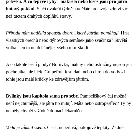
polévku.
A co teprve ryby - makrela nebo losos jsou pro játra
hotový poklad
. Stačí dvakrát týdně a uděláte pro svoje zdraví víc
než tuctem drahých doplňků stravy.
Příroda nám nadělila spoustu dobrot, které játrům pomáhají
. Hrst
vlašských ořechů nebo dýňových semínek jako svačinka? Skvělá
volba! Jen to nepřehánějte, všeho moc škodí.
A co takhle lesní plody? Borůvky, maliny nebo ostružiny nejsou jen
pochoutka, ale i lék. Grapefruit k snídani nebo citron do vody - i
tohle jsou malé krůčky ke zdravějším játrům.
Bylinky jsou kapitola sama pro sebe
. Pampeliškový čaj možná
není nejchutnější, ale játra ho milují. Máta nebo ostropestřec? Ty by
neměly chybět v žádné domácí lékárničce.
Voda je základ všeho
. Čistá, neperlivá, pokojové teploty. Žádné