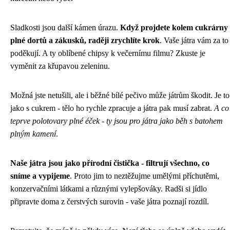
Sladkosti jsou další kámen úrazu.
Když projdete kolem cukrárny
plné dortů a zákusků, raději zrychlíte krok
. Vaše játra vám za to
poděkují. A ty oblíbené chipsy k večernímu filmu? Zkuste je
vyměnit za křupavou zeleninu.
Možná jste netušili, ale i běžné bílé pečivo může játrům škodit. Je to
jako s cukrem - tělo ho rychle zpracuje a játra pak musí zabrat.
A co
teprve polotovary plné éček - ty jsou pro játra jako běh s batohem
plným kamení
.
Naše játra jsou jako přírodní čistička - filtrují všechno, co
sníme a vypijeme
. Proto jim to neztěžujme umělými příchutěmi,
konzervačními látkami a různými vylepšováky. Radši si jídlo
připravte doma z čerstvých surovin - vaše játra poznají rozdíl.