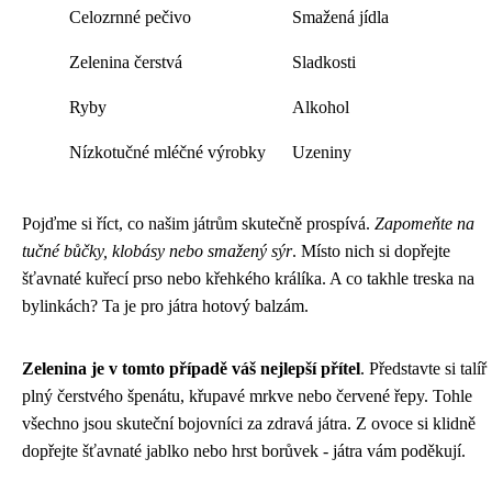
Celozrnné pečivo
Smažená jídla
Zelenina čerstvá
Sladkosti
Ryby
Alkohol
Nízkotučné mléčné výrobky
Uzeniny
Pojďme si říct, co našim játrům skutečně prospívá.
Zapomeňte na
tučné bůčky, klobásy nebo smažený sýr
. Místo nich si dopřejte
šťavnaté kuřecí prso nebo křehkého králíka. A co takhle treska na
bylinkách? Ta je pro játra hotový balzám.
Zelenina je v tomto případě váš nejlepší přítel
. Představte si talíř
plný čerstvého špenátu, křupavé mrkve nebo červené řepy. Tohle
všechno jsou skuteční bojovníci za zdravá játra. Z ovoce si klidně
dopřejte šťavnaté jablko nebo hrst borůvek - játra vám poděkují.