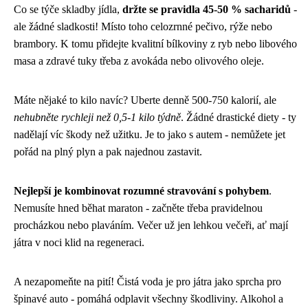
Co se týče skladby jídla,
držte se pravidla 45-50 % sacharidů
-
ale žádné sladkosti! Místo toho celozrnné pečivo, rýže nebo
brambory. K tomu přidejte kvalitní bílkoviny z ryb nebo libového
masa a zdravé tuky třeba z avokáda nebo olivového oleje.
Máte nějaké to kilo navíc? Uberte denně 500-750 kalorií, ale
nehubněte rychleji než 0,5-1 kilo týdně
. Žádné drastické diety - ty
nadělají víc škody než užitku. Je to jako s autem - nemůžete jet
pořád na plný plyn a pak najednou zastavit.
Nejlepší je kombinovat rozumné stravování s pohybem
.
Nemusíte hned běhat maraton - začněte třeba pravidelnou
procházkou nebo plaváním. Večer už jen lehkou večeři, ať mají
játra v noci klid na regeneraci.
A nezapomeňte na pití! Čistá voda je pro játra jako sprcha pro
špinavé auto - pomáhá odplavit všechny škodliviny. Alkohol a