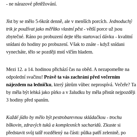
- ne nárazové přetěžování.
Jíst by se mělo 5-6krát denně, ale v menších porcích.
Jednoduchý
trik je používat jako měřítko vlastní pěst
- větší porce už jsou
zbytečné. Ráno po probuzení dejte tělu startovací dávku - kvalitní
snídani do hodiny po probuzení. Však to znáte - když snídani
vynecháte, tělo se později mstí vlčím hladem.
Mezi 12. a 14. hodinou přichází čas na oběd. A nezapomeňte na
odpolední svačinu!
Právě ta vás zachrání před večerním
nájezdem na ledničku
, který játrům vůbec neprospívá. Večeře? Ta
by měla být lehká jako pírko a v žaludku by měla přistát nejpozději
3 hodiny před spaním.
Každé jídlo by mělo být pestrobarevnou skládačkou - trochu
bílkovin, zdravých tuků a komplexních sacharidů
. Zkuste si
představit svůj talíř rozdělený na části: půlka patří zelenině, po