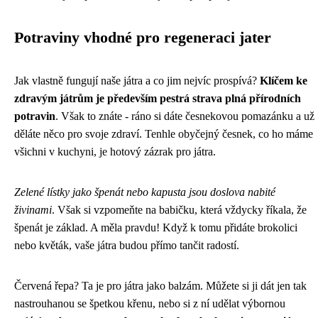
Potraviny vhodné pro regeneraci jater
Jak vlastně fungují naše játra a co jim nejvíc prospívá?
Klíčem ke
zdravým játrům je především pestrá strava plná přírodních
potravin
. Však to znáte - ráno si dáte česnekovou pomazánku a už
děláte něco pro svoje zdraví. Tenhle obyčejný česnek, co ho máme
všichni v kuchyni, je hotový zázrak pro játra.
Zelené lístky jako špenát nebo kapusta jsou doslova nabité
živinami
. Však si vzpomeňte na babičku, která vždycky říkala, že
špenát je základ. A měla pravdu! Když k tomu přidáte brokolici
nebo květák, vaše játra budou přímo tančit radostí.
Červená řepa? Ta je pro játra jako balzám. Můžete si ji dát jen tak
nastrouhanou se špetkou křenu, nebo si z ní udělat výbornou