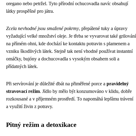
oregano nebo petržel. Tyto přírodní ochucovadla navíc obsahují
látky prospěšné pro játra.
Zcela nevhodné jsou smažené pokrmy
, přepálené tuky a úpravy
vyžadující velké množství oleje. Je třeba se vyvarovat také grilování
na přímém ohni, kde dochází ke kontaktu potravin s plamenem a
vzniku škodlivých látek. Stejně tak není vhodné používat instantní
omáčky, bujóny a dochucovadla s vysokým obsahem soli a
přídatných látek.
Při servírování je důležité dbát na přiměřené porce a
pravidelný
stravovací režim
. Jídlo by mělo být konzumováno v klidu, dobře
rozkousané a v příjemném prostředí. To napomáhá lepšímu trávení
a využití živin z potravy.
Pitný režim a detoxikace