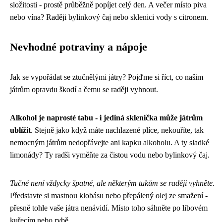
složitosti - prostě průběžně popíjet celý den. A večer místo piva
nebo vína? Raději bylinkový čaj nebo sklenici vody s citronem.
Nevhodné potraviny a nápoje
Jak se vypořádat se ztučnělými játry? Pojďme si říct, co našim
játrům opravdu škodí a čemu se raději vyhnout.
Alkohol je naprosté tabu - i jediná sklenička může játrům
ublížit
. Stejně jako když máte nachlazené plíce, nekouříte, tak
nemocným játrům nedopřávejte ani kapku alkoholu. A ty sladké
limonády? Ty radši vyměňte za čistou vodu nebo bylinkový čaj.
Tučné není vždycky špatné, ale některým tukům se raději vyhněte
.
Představte si mastnou klobásu nebo přepálený olej ze smažení -
přesně tohle vaše játra nenávidí. Místo toho sáhněte po libovém
kuřecím nebo rybě.