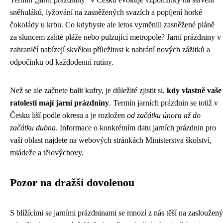
sněhuláků, lyžování na zasněžených svazích a popíjení horké
čokolády u krbu. Co kdybyste ale letos vyměnili zasněžené pláně
za sluncem zalité pláže nebo pulzující metropole? Jarní prázdniny v
zahraničí nabízejí skvělou příležitost k nabrání nových zážitků a
odpočinku od každodenní rutiny.
Než se ale začnete balit kufry, je důležité zjistit si,
kdy vlastně vaše
ratolesti mají jarní prázdniny
. Termín jarních prázdnin se totiž v
Česku liší podle okresu a je rozložen
od začátku února až do
začátku dubna
. Informace o konkrétním datu jarních prázdnin pro
vaši oblast najdete na webových stránkách Ministerstva školství,
mládeže a tělovýchovy.
Pozor na dražší dovolenou
S blížícími se jarními prázdninami se mnozí z nás těší na zasloužený