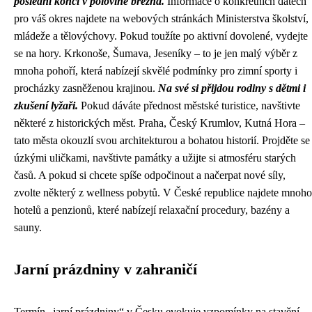
poslední končí v polovině března.
Informace o konkrétních datech
pro váš okres najdete na webových stránkách Ministerstva školství,
mládeže a tělovýchovy. Pokud toužíte po aktivní dovolené, vydejte
se na hory. Krkonoše, Šumava, Jeseníky – to je jen malý výběr z
mnoha pohoří, která nabízejí skvělé podmínky pro zimní sporty i
procházky zasněženou krajinou.
Na své si přijdou rodiny s dětmi i
zkušení lyžaři.
Pokud dáváte přednost městské turistice, navštivte
některé z historických měst. Praha, Český Krumlov, Kutná Hora –
tato města okouzlí svou architekturou a bohatou historií. Projděte se
úzkými uličkami, navštivte památky a užijte si atmosféru starých
časů. A pokud si chcete spíše odpočinout a načerpat nové síly,
zvolte některý z wellness pobytů. V České republice najdete mnoho
hotelů a penzionů, které nabízejí relaxační procedury, bazény a
sauny.
Jarní prázdniny v zahraničí
Termín „jarní prázdniny“ v Česku evokuje vzpomínky na stavění