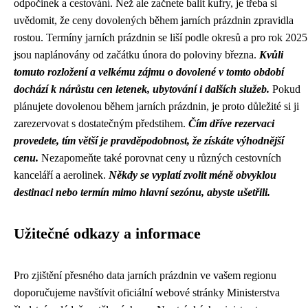
odpočinek a cestování. Než ale začnete balit kufry, je třeba si
uvědomit, že ceny dovolených během jarních prázdnin zpravidla
rostou. Termíny jarních prázdnin se liší podle okresů a pro rok 2025
jsou naplánovány od začátku února do poloviny března.
Kvůli
tomuto rozložení a velkému zájmu o dovolené v tomto období
dochází k nárůstu cen letenek, ubytování i dalších služeb.
Pokud
plánujete dovolenou během jarních prázdnin, je proto důležité si ji
zarezervovat s dostatečným předstihem.
Čím dříve rezervaci
provedete, tím větší je pravděpodobnost, že získáte výhodnější
cenu.
Nezapomeňte také porovnat ceny u různých cestovních
kanceláří a aerolinek.
Někdy se vyplatí zvolit méně obvyklou
destinaci nebo termín mimo hlavní sezónu, abyste ušetřili.
Užitečné odkazy a informace
Pro zjištění přesného data jarních prázdnin ve vašem regionu
doporučujeme navštívit oficiální webové stránky Ministerstva