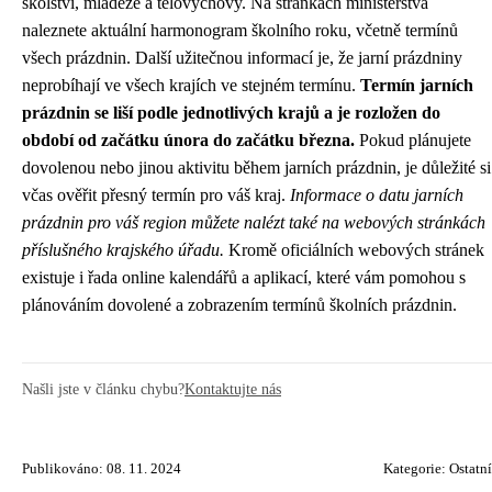
školství, mládeže a tělovýchovy. Na stránkách ministerstva
naleznete aktuální harmonogram školního roku, včetně termínů
všech prázdnin. Další užitečnou informací je, že jarní prázdniny
neprobíhají ve všech krajích ve stejném termínu.
Termín jarních
prázdnin se liší podle jednotlivých krajů a je rozložen do
období od začátku února do začátku března.
Pokud plánujete
dovolenou nebo jinou aktivitu během jarních prázdnin, je důležité si
včas ověřit přesný termín pro váš kraj.
Informace o datu jarních
prázdnin pro váš region můžete nalézt také na webových stránkách
příslušného krajského úřadu.
Kromě oficiálních webových stránek
existuje i řada online kalendářů a aplikací, které vám pomohou s
plánováním dovolené a zobrazením termínů školních prázdnin.
Našli jste v článku chybu?
Kontaktujte nás
Publikováno: 08. 11. 2024
Kategorie:
Ostatní