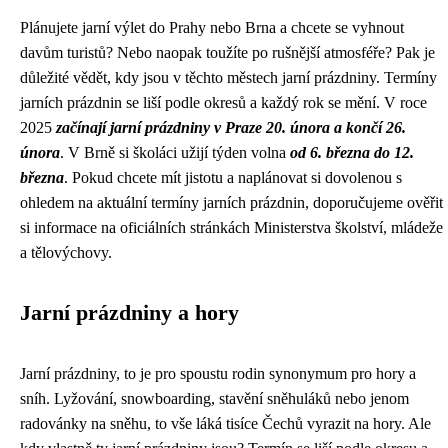
Plánujete jarní výlet do Prahy nebo Brna a chcete se vyhnout
davům turistů? Nebo naopak toužíte po rušnější atmosféře? Pak je
důležité vědět, kdy jsou v těchto městech jarní prázdniny. Termíny
jarních prázdnin se liší podle okresů a každý rok se mění. V roce
2025
začínají jarní prázdniny v Praze 20. února a končí 26.
února
. V Brně si školáci užijí týden volna
od 6. března do 12.
března
. Pokud chcete mít jistotu a naplánovat si dovolenou s
ohledem na aktuální termíny jarních prázdnin, doporučujeme ověřit
si informace na oficiálních stránkách Ministerstva školství, mládeže
a tělovýchovy.
Jarní prázdniny a hory
Jarní prázdniny, to je pro spoustu rodin synonymum pro hory a
sníh. Lyžování, snowboarding, stavění sněhuláků nebo jenom
radovánky na sněhu, to vše láká tisíce Čechů vyrazit na hory. Ale