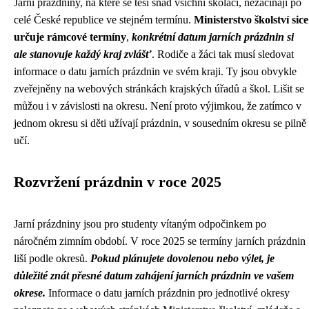
Jarní prázdniny, na které se těší snad všichni školáci, nezačínají po
celé České republice ve stejném termínu.
Ministerstvo školství sice
určuje rámcové termíny
,
konkrétní datum jarních prázdnin si
ale stanovuje každý kraj zvlášť
. Rodiče a žáci tak musí sledovat
informace o datu jarních prázdnin ve svém kraji. Ty jsou obvykle
zveřejněny na webových stránkách krajských úřadů a škol. Lišit se
můžou i v závislosti na okresu. Není proto výjimkou, že zatímco v
jednom okresu si děti užívají prázdnin, v sousedním okresu se pilně
učí.
Rozvržení prázdnin v roce 2025
Jarní prázdniny jsou pro studenty vítaným odpočinkem po
náročném zimním období. V roce 2025 se termíny jarních prázdnin
liší podle okresů.
Pokud plánujete dovolenou nebo výlet, je
důležité znát přesné datum zahájení jarních prázdnin ve vašem
okrese.
Informace o datu jarních prázdnin pro jednotlivé okresy