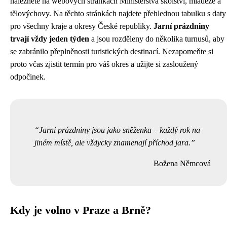
naleznete na webových stránkách Ministerstva školství, mládeže a
tělovýchovy. Na těchto stránkách najdete přehlednou tabulku s daty
pro všechny kraje a okresy České republiky.
Jarní prázdniny
trvají vždy jeden týden
a jsou rozděleny do několika turnusů, aby
se zabránilo přeplněnosti turistických destinací. Nezapomeňte si
proto včas zjistit termín pro váš okres a užijte si zasloužený
odpočinek.
Jarní prázdniny jsou jako sněženka – každý rok na
jiném místě, ale vždycky znamenají příchod jara.
Božena Němcová
Kdy je volno v Praze a Brně?