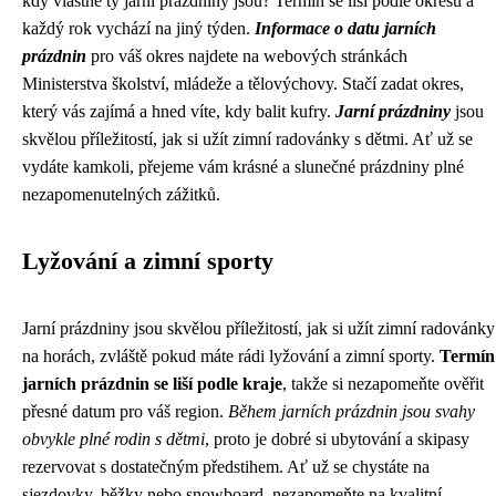
kdy vlastně ty jarní prázdniny jsou? Termín se liší podle okresu a
každý rok vychází na jiný týden.
Informace o datu jarních
prázdnin
pro váš okres najdete na webových stránkách
Ministerstva školství, mládeže a tělovýchovy. Stačí zadat okres,
který vás zajímá a hned víte, kdy balit kufry.
Jarní prázdniny
jsou
skvělou příležitostí, jak si užít zimní radovánky s dětmi. Ať už se
vydáte kamkoli, přejeme vám krásné a slunečné prázdniny plné
nezapomenutelných zážitků.
Lyžování a zimní sporty
Jarní prázdniny jsou skvělou příležitostí, jak si užít zimní radovánky
na horách, zvláště pokud máte rádi lyžování a zimní sporty.
Termín
jarních prázdnin se liší podle kraje
, takže si nezapomeňte ověřit
přesné datum pro váš region.
Během jarních prázdnin jsou svahy
obvykle plné rodin s dětmi
, proto je dobré si ubytování a skipasy
rezervovat s dostatečným předstihem. Ať už se chystáte na
sjezdovky, běžky nebo snowboard, nezapomeňte na kvalitní