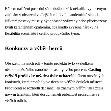
Během natáčení poslední série došlo také k několika vynuceným
změnám v obsazení vedlejších rolí kvůli pandemické situaci.
Některé postavy musely být dočasně vyřazeny nebo přeobsazeny
kvůli karanténním opatřením, což kladlo zvýšené nároky na
flexibilitu scenáristů i celého produkčního týmu.
Konkurzy a výběr herců
Obsazení hlavních rolí v tomto projektu bylo výsledkem
několikaměsíčního náročného castingového procesu.
Casting
režiséři prošli více než dva tisíce uchazečů
během otevřených
konkurzů, které probíhaly ve třech největších českých městech.
Producenti se rozhodli dát šanci jak známým tvářím, tak i zcela
novým talentům, kteří dosud neměli příležitost prosadit se ve
větších rolích.