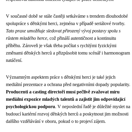
V současné době se stále častěji setkáváme s trendem dlouhodobé
spolupráce s dětskými herci, zejména v případě seriálové tvorby.
Tato praxe umožňuje sledovat přirozený vývoj postavy spolu s
růstem mladého herce
, což přináší autentičnost a kontinuitu
příběhu. Zároveň je však třeba počítat s rychlými fyzickými
změnami dětských herců a přizpůsobit tomu scénář i harmonogram
natáčení.
Významným aspektem práce s dětskými herci je také jejich
mediální prezentace a ochrana před negativními dopady popularity.
Producenti a casting directoři musí pečlivě zvažovat míru
mediální expozice mladých talentů a zajistit jim odpovídající
psychologickou podporu
. V neposlední řadě je důležité myslet na
budoucí kariérní rozvoj dětských herců a poskytnout jim možnosti
dalšího vzdělávání v oboru, pokud o to projeví zájem.