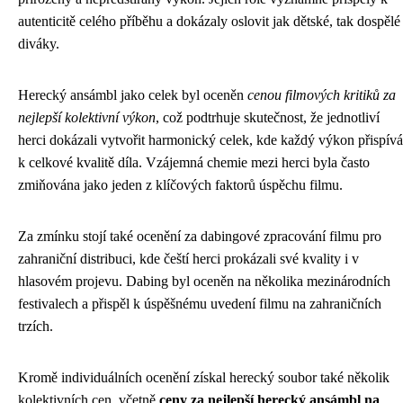
autenticitě celého příběhu a dokázaly oslovit jak dětské, tak dospělé
diváky.
Herecký ansámbl jako celek byl oceněn
cenou filmových kritiků za
nejlepší kolektivní výkon
, což podtrhuje skutečnost, že jednotliví
herci dokázali vytvořit harmonický celek, kde každý výkon přispívá
k celkové kvalitě díla. Vzájemná chemie mezi herci byla často
zmiňována jako jeden z klíčových faktorů úspěchu filmu.
Za zmínku stojí také ocenění za dabingové zpracování filmu pro
zahraniční distribuci, kde čeští herci prokázali své kvality i v
hlasovém projevu. Dabing byl oceněn na několika mezinárodních
festivalech a přispěl k úspěšnému uvedení filmu na zahraničních
trzích.
Kromě individuálních ocenění získal herecký soubor také několik
kolektivních cen, včetně
ceny za nejlepší herecký ansámbl na