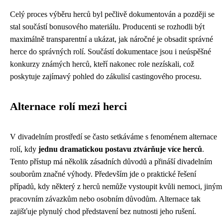
Celý proces výběru herců byl pečlivě dokumentován a později se
stal součástí bonusového materiálu. Producenti se rozhodli být
maximálně transparentní a ukázat, jak náročné je obsadit správné
herce do správných rolí. Součástí dokumentace jsou i neúspěšné
konkurzy známých herců, kteří nakonec role nezískali, což
poskytuje zajímavý pohled do zákulisí castingového procesu.
Alternace rolí mezi herci
V divadelním prostředí se často setkáváme s fenoménem alternace
rolí, kdy
jednu dramatickou postavu ztvárňuje více herců
.
Tento přístup má několik zásadních důvodů a přináší divadelním
souborům značné výhody. Především jde o praktické řešení
případů, kdy některý z herců nemůže vystoupit kvůli nemoci, jiným
pracovním závazkům nebo osobním důvodům. Alternace tak
zajišťuje plynulý chod představení bez nutnosti jeho rušení.