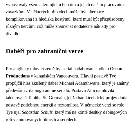
vyhovovaly všem alternujícím hercům a jejich dalším pracovním
závazkům. V některých případech může být alternace
komplikovaná i z hlediska kostýmů, které musí být přizpůsobeny
různým hercům, což může znamenat dodatečné náklady pro
divadlo.
Dabéři pro zahraniční verze
Pro anglicky mluvící země byl seriál nadabován studiem
Ocean
Productions
v kanadském Vancouveru. Hlavní postavě Tye
propůjčil hlas zkušený dabér Michael Adamthwaite, který je známý
především z dabingu anime seriálů. Postavu Ami namluvila
talentovaná Tabitha St. Germain, jejíž charakteristický projev dodal
postavě potřebnou energii a roztomilost. V německé verzi se role
Tye ujal
Sebastian Schulz
, který má na kontě desítky dabingových
rolí v animovaných filmech a seriálech.