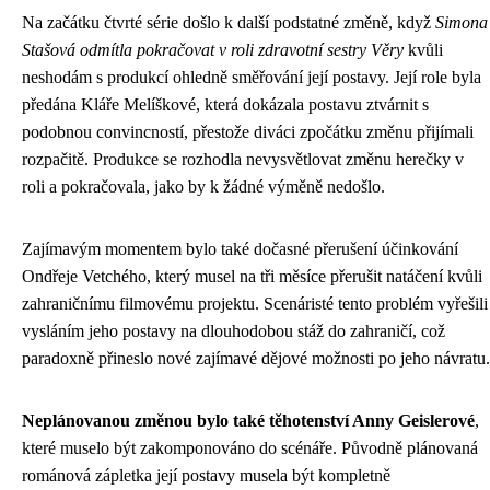
Na začátku čtvrté série došlo k další podstatné změně, když
Simona
Stašová odmítla pokračovat v roli zdravotní sestry Věry
kvůli
neshodám s produkcí ohledně směřování její postavy. Její role byla
předána Kláře Melíškové, která dokázala postavu ztvárnit s
podobnou convincností, přestože diváci zpočátku změnu přijímali
rozpačitě. Produkce se rozhodla nevysvětlovat změnu herečky v
roli a pokračovala, jako by k žádné výměně nedošlo.
Zajímavým momentem bylo také dočasné přerušení účinkování
Ondřeje Vetchého, který musel na tři měsíce přerušit natáčení kvůli
zahraničnímu filmovému projektu. Scenáristé tento problém vyřešili
vysláním jeho postavy na dlouhodobou stáž do zahraničí, což
paradoxně přineslo nové zajímavé dějové možnosti po jeho návratu.
Neplánovanou změnou bylo také těhotenství Anny Geislerové
,
které muselo být zakomponováno do scénáře. Původně plánovaná
románová zápletka její postavy musela být kompletně