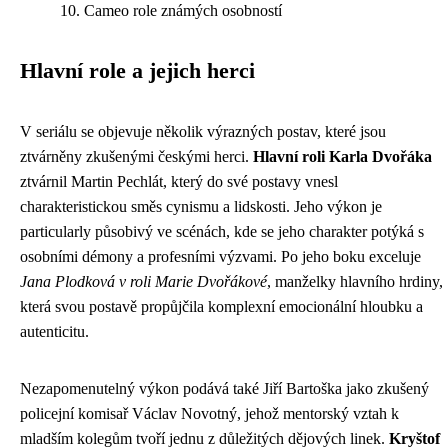
Cameo role známých osobností
Hlavní role a jejich herci
V seriálu se objevuje několik výrazných postav, které jsou
ztvárněny zkušenými českými herci.
Hlavní roli Karla Dvořáka
ztvárnil Martin Pechlát, který do své postavy vnesl
charakteristickou směs cynismu a lidskosti. Jeho výkon je
particularly působivý ve scénách, kde se jeho charakter potýká s
osobními démony a profesními výzvami. Po jeho boku exceluje
Jana Plodková v roli Marie Dvořákové
, manželky hlavního hrdiny,
která svou postavě propůjčila komplexní emocionální hloubku a
autenticitu.
Nezapomenutelný výkon podává také Jiří Bartoška jako zkušený
policejní komisař Václav Novotný, jehož mentorský vztah k
mladším kolegům tvoří jednu z důležitých dějových linek.
Kryštof