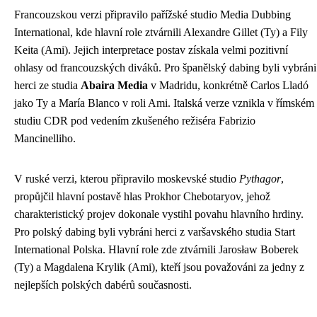
Francouzskou verzi připravilo pařížské studio Media Dubbing
International, kde hlavní role ztvárnili Alexandre Gillet (Ty) a Fily
Keita (Ami). Jejich interpretace postav získala velmi pozitivní
ohlasy od francouzských diváků. Pro španělský dabing byli vybráni
herci ze studia
Abaira Media
v Madridu, konkrétně Carlos Lladó
jako Ty a María Blanco v roli Ami. Italská verze vznikla v římském
studiu CDR pod vedením zkušeného režiséra Fabrizio
Mancinelliho.
V ruské verzi, kterou připravilo moskevské studio
Pythagor
,
propůjčil hlavní postavě hlas Prokhor Chebotaryov, jehož
charakteristický projev dokonale vystihl povahu hlavního hrdiny.
Pro polský dabing byli vybráni herci z varšavského studia Start
International Polska. Hlavní role zde ztvárnili Jarosław Boberek
(Ty) a Magdalena Krylik (Ami), kteří jsou považováni za jedny z
nejlepších polských dabérů současnosti.