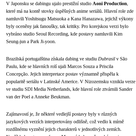
V Japonsku se dabingu ujalo prestižní studio
Aoni Production
,
které má na kontě stovky úspěšných anime seriálů. Hlavní role zde
namluvili Yoshitsugu Matsuoka a Kana Hanazawa, jejichž výkony
byly oceněny jak fanoušky, tak kritiky. Pro korejskou verzi bylo
vybráno studio Seoul Recording, kde postavy namluvili Kim
Seung-jun a Park Ji-yoon.
Brazilská portugalština získala dabing ve studiu
Dubrasil
v São
Paulu, kde se hlavních rolí ujali Marcos Souza a Priscila
Concepção. Jejich interpretace postav významně přispěla k
popularitě seriálu v Latinské Americe. V Nizozemsku vznikla verze
ve studiu SDI Media Netherlands, kde hlavní role ztvárnili Sander
van der Poel a Anneke Beukman.
Zajímavostí je, že některé vedlejší postavy byly v různých
jazykových verzích interpretovány odlišně, což vedlo k mírně
rozdílnému vyznění jejich charakterů v jednotlivých zemích.