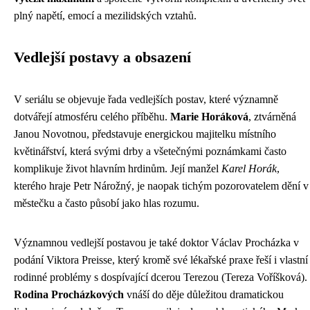
plný napětí, emocí a mezilidských vztahů.
Vedlejší postavy a obsazení
V seriálu se objevuje řada vedlejších postav, které významně
dotvářejí atmosféru celého příběhu.
Marie Horáková
, ztvárněná
Janou Novotnou, představuje energickou majitelku místního
květinářství, která svými drby a všetečnými poznámkami často
komplikuje život hlavním hrdinům. Její manžel
Karel Horák
,
kterého hraje Petr Nárožný, je naopak tichým pozorovatelem dění v
městečku a často působí jako hlas rozumu.
Významnou vedlejší postavou je také doktor Václav Procházka v
podání Viktora Preisse, který kromě své lékařské praxe řeší i vlastní
rodinné problémy s dospívající dcerou Terezou (Tereza Voříšková).
Rodina Procházkových
vnáší do děje důležitou dramatickou