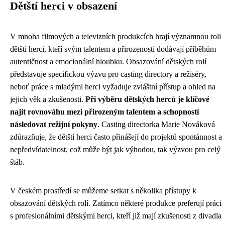
Dětští herci v obsazení
V mnoha filmových a televizních produkcích hrají významnou roli
dětští herci, kteří svým talentem a přirozeností dodávají příběhům
autentičnost a emocionální hloubku. Obsazování dětských rolí
představuje specifickou výzvu pro casting directory a režiséry,
neboť práce s mladými herci vyžaduje zvláštní přístup a ohled na
jejich věk a zkušenosti.
Při výběru dětských herců je klíčové
najít rovnováhu mezi přirozeným talentem a schopností
následovat režijní pokyny
. Casting directorka Marie Nováková
zdůrazňuje, že dětští herci často přinášejí do projektů spontánnost a
nepředvídatelnost, což může být jak výhodou, tak výzvou pro celý
štáb.
V českém prostředí se můžeme setkat s několika přístupy k
obsazování dětských rolí. Zatímco některé produkce preferují práci
s profesionálními dětskými herci, kteří již mají zkušenosti z divadla