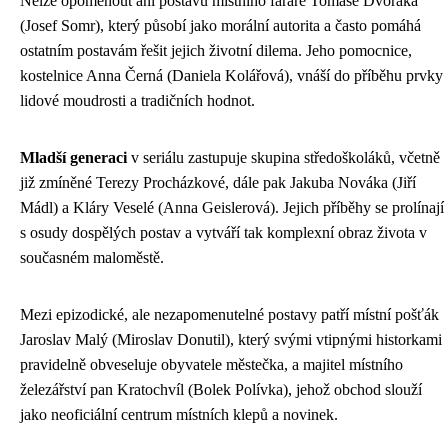
Nelze opomenout ani postavu místního faráře Tomáše Dvořáka
(Josef Somr), který působí jako morální autorita a často pomáhá
ostatním postavám řešit jejich životní dilema. Jeho pomocnice,
kostelnice Anna Černá (Daniela Kolářová), vnáší do příběhu prvky
lidové moudrosti a tradičních hodnot.
Mladší generaci
v seriálu zastupuje skupina středoškoláků, včetně
již zmíněné Terezy Procházkové, dále pak Jakuba Nováka (Jiří
Mádl) a Kláry Veselé (Anna Geislerová). Jejich příběhy se prolínají
s osudy dospělých postav a vytváří tak komplexní obraz života v
současném maloměstě.
Mezi epizodické, ale nezapomenutelné postavy patří místní pošťák
Jaroslav Malý (Miroslav Donutil), který svými vtipnými historkami
pravidelně obveseluje obyvatele městečka, a majitel místního
železářství pan Kratochvíl (Bolek Polívka), jehož obchod slouží
jako neoficiální centrum místních klepů a novinek.