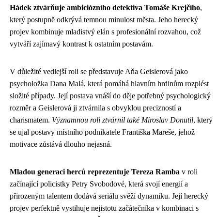
Hádek ztvárňuje ambiciózního detektiva Tomáše Krejčího
,
který postupně odkrývá temnou minulost města. Jeho herecký
projev kombinuje mladistvý elán s profesionální rozvahou, což
vytváří zajímavý kontrast k ostatním postavám.
V důležité vedlejší roli se představuje Aňa Geislerová jako
psycholožka Dana Malá, která pomáhá hlavním hrdinům rozplést
složité případy. Její postava vnáší do děje potřebný psychologický
rozměr a Geislerová ji ztvárnila s obvyklou precizností a
charismatem.
Významnou roli ztvárnil také Miroslav Donutil
, který
se ujal postavy místního podnikatele Františka Mareše, jehož
motivace zůstává dlouho nejasná.
Mladou generaci herců reprezentuje Tereza Ramba
v roli
začínající policistky Petry Svobodové, která svojí energií a
přirozeným talentem dodává seriálu svěží dynamiku. Její herecký
projev perfektně vystihuje nejistotu začátečníka v kombinaci s