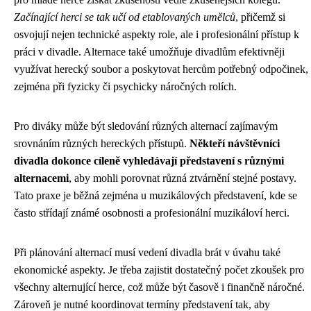
Začínající herci se tak učí od etablovaných umělců
, přičemž si
osvojují nejen technické aspekty role, ale i profesionální přístup k
práci v divadle. Alternace také umožňuje divadlům efektivněji
využívat herecký soubor a poskytovat hercům potřebný odpočinek,
zejména při fyzicky či psychicky náročných rolích.
Pro diváky může být sledování různých alternací zajímavým
srovnáním různých hereckých přístupů.
Někteří návštěvníci
divadla dokonce cíleně vyhledávají představení s různými
alternacemi
, aby mohli porovnat různá ztvárnění stejné postavy.
Tato praxe je běžná zejména u muzikálových představení, kde se
často střídají známé osobnosti a profesionální muzikáloví herci.
Při plánování alternací musí vedení divadla brát v úvahu také
ekonomické aspekty. Je třeba zajistit dostatečný počet zkoušek pro
všechny alternující herce, což může být časově i finančně náročné.
Zároveň je nutné koordinovat termíny představení tak, aby