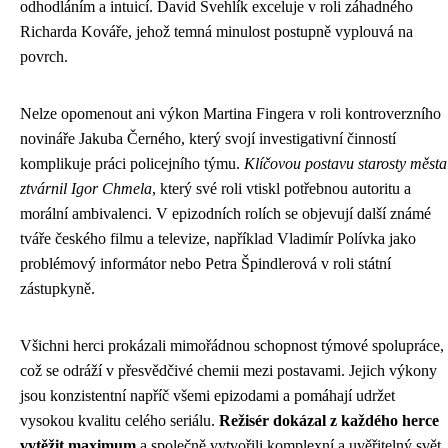
odhodláním a intuicí. David Švehlík exceluje v roli záhadného
Richarda Kováře, jehož temná minulost postupně vyplouvá na
povrch.
Nelze opomenout ani výkon Martina Fingera v roli kontroverzního
novináře Jakuba Černého, který svojí investigativní činností
komplikuje práci policejního týmu.
Klíčovou postavu starosty města
ztvárnil Igor Chmela
, který své roli vtiskl potřebnou autoritu a
morální ambivalenci. V epizodních rolích se objevují další známé
tváře českého filmu a televize, například Vladimír Polívka jako
problémový informátor nebo Petra Špindlerová v roli státní
zástupkyně.
Všichni herci prokázali mimořádnou schopnost týmové spolupráce,
což se odráží v přesvědčivé chemii mezi postavami. Jejich výkony
jsou konzistentní napříč všemi epizodami a pomáhají udržet
vysokou kvalitu celého seriálu.
Režisér dokázal z každého herce
vytěžit maximum
a společně vytvořili komplexní a uvěřitelný svět