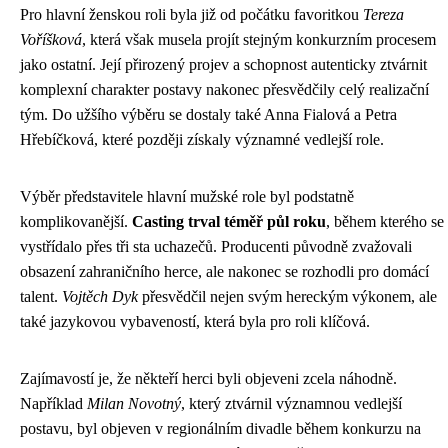
Pro hlavní ženskou roli byla již od počátku favoritkou
Tereza
Voříšková
, která však musela projít stejným konkurzním procesem
jako ostatní. Její přirozený projev a schopnost autenticky ztvárnit
komplexní charakter postavy nakonec přesvědčily celý realizační
tým. Do užšího výběru se dostaly také Anna Fialová a Petra
Hřebíčková, které později získaly významné vedlejší role.
Výběr představitele hlavní mužské role byl podstatně
komplikovanější.
Casting trval téměř půl roku
, během kterého se
vystřídalo přes tři sta uchazečů. Producenti původně zvažovali
obsazení zahraničního herce, ale nakonec se rozhodli pro domácí
talent.
Vojtěch Dyk
přesvědčil nejen svým hereckým výkonem, ale
také jazykovou vybaveností, která byla pro roli klíčová.
Zajímavostí je, že někteří herci byli objeveni zcela náhodně.
Například
Milan Novotný
, který ztvárnil významnou vedlejší
postavu, byl objeven v regionálním divadle během konkurzu na