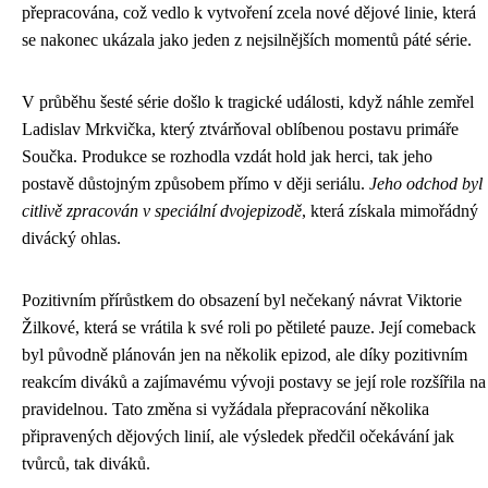
přepracována, což vedlo k vytvoření zcela nové dějové linie, která
se nakonec ukázala jako jeden z nejsilnějších momentů páté série.
V průběhu šesté série došlo k tragické události, když náhle zemřel
Ladislav Mrkvička, který ztvárňoval oblíbenou postavu primáře
Součka. Produkce se rozhodla vzdát hold jak herci, tak jeho
postavě důstojným způsobem přímo v ději seriálu.
Jeho odchod byl
citlivě zpracován v speciální dvojepizodě
, která získala mimořádný
divácký ohlas.
Pozitivním přírůstkem do obsazení byl nečekaný návrat Viktorie
Žilkové, která se vrátila k své roli po pětileté pauze. Její comeback
byl původně plánován jen na několik epizod, ale díky pozitivním
reakcím diváků a zajímavému vývoji postavy se její role rozšířila na
pravidelnou. Tato změna si vyžádala přepracování několika
připravených dějových linií, ale výsledek předčil očekávání jak
tvůrců, tak diváků.