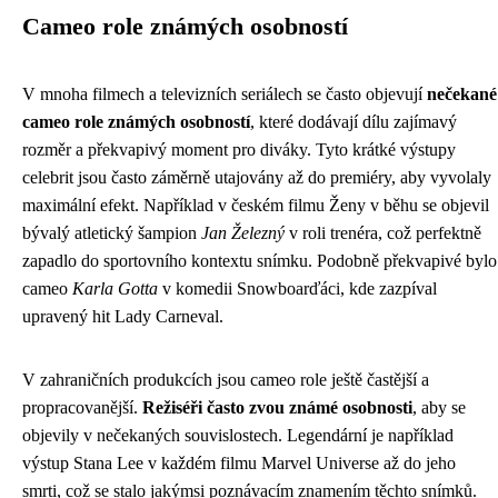
Cameo role známých osobností
V mnoha filmech a televizních seriálech se často objevují
nečekané
cameo role známých osobností
, které dodávají dílu zajímavý
rozměr a překvapivý moment pro diváky. Tyto krátké výstupy
celebrit jsou často záměrně utajovány až do premiéry, aby vyvolaly
maximální efekt. Například v českém filmu Ženy v běhu se objevil
bývalý atletický šampion
Jan Železný
v roli trenéra, což perfektně
zapadlo do sportovního kontextu snímku. Podobně překvapivé bylo
cameo
Karla Gotta
v komedii Snowboarďáci, kde zazpíval
upravený hit Lady Carneval.
V zahraničních produkcích jsou cameo role ještě častější a
propracovanější.
Režiséři často zvou známé osobnosti
, aby se
objevily v nečekaných souvislostech. Legendární je například
výstup Stana Lee v každém filmu Marvel Universe až do jeho
smrti, což se stalo jakýmsi poznávacím znamením těchto snímků.