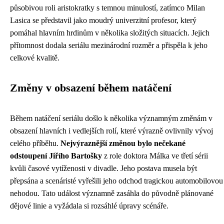
působivou roli aristokratky s temnou minulostí, zatímco Milan
Lasica se představil jako moudrý univerzitní profesor, který
pomáhal hlavním hrdinům v několika složitých situacích. Jejich
přítomnost dodala seriálu mezinárodní rozměr a přispěla k jeho
celkové kvalitě.
Změny v obsazení během natáčení
Během natáčení seriálu došlo k několika významným změnám v
obsazení hlavních i vedlejších rolí, které výrazně ovlivnily vývoj
celého příběhu.
Nejvýraznější změnou bylo nečekané
odstoupení Jiřího Bartošky
z role doktora Málka ve třetí sérii
kvůli časové vytíženosti v divadle. Jeho postava musela být
přepsána a scenáristé vyřešili jeho odchod tragickou automobilovou
nehodou. Tato událost významně zasáhla do původně plánované
dějové linie a vyžádala si rozsáhlé úpravy scénáře.