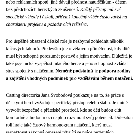
nebo reklamních spotů, jiné dávají přednost naturščikům - dětem
bez předchozích hereckých zkušeností.
Každý přístup má své
specifické výhody i úskalí, přičemž konečný výběr často závisí na
charakteru projektu a požadavcích režiséra
.
Pro úspěšné obsazení dětské role je nezbytné zohlednit několik
klíčových faktorů. Především jde o věkovou přiměřenost, kdy dítě
musí být schopné porozumět postavě a jejím motivacím. Důležitá je
také psychická vyspělost mladého herce a jeho schopnost zvládat
stres spojený s natáčením.
Neméně podstatná je podpora rodiny
a zajištění vhodných podmínek pro vzdělávání během natáčení
.
Casting directorka Jana Svobodová poukazuje na to, že práce s
dětskými herci vyžaduje specifický přístup celého štábu. Je nutné
vytvořit bezpečné a přátelské prostředí, kde se děti budou cítit
komfortně a budou moci naplno rozvinout svůj potenciál. Důležitou
roli hraje také časový harmonogram natáčení, který musí
respektovat zákonná omezení týkající se práce nezletilých.