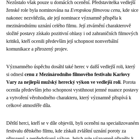
Nezůstalo však pouze u domácích ocenění. Představitelka vedlejší
ženské role byla nominována na
Evropskou filmovou cenu
, kde sice
nakonec nezvítězila, ale její nominace významně přispěla k
mezinárodnímu uznání celého filmu. Její ztvárnění charakterově
složité postavy získalo pozitivní ohlasy i od zahraničních filmových
kritiků, kteří ocenili především její schopnost nonverbální
komunikace a přirozený projev.
Významného úspěchu dosáhl také herec v další vedlejší roli, který
si odnesl
cenu z Mezinárodního filmového festivalu Karlovy
Vary za nejlepší mužský herecký výkon ve vedlejší roli
. Porota
ocenila především jeho schopnost vystihnout jemné nuance postavy
a vytvoření věrohodného charakteru, který významně přispívá k
celkové atmosféře díla.
Dětští herci, kteří se v díle objevili, byli oceněni na specializovaném
festivalu dětského filmu, kde získali zvláštní uznání poroty za
přirozený a nepředstíraný výkon. Jejich role významně přispěly k