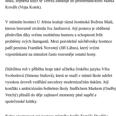
linku, zejména když se Tereza zamiluje do problematického Marka
Kováře (Vojta Kotek).
V místním hostinci U Jelena kraluje rázná hostinská Božena Malá,
kterou bravurně ztvárnila Iva Janžurová. Její postava je oblíbená
především díky svému osobitému humoru a schopnosti řešit
problémy svých štamgastů. Mezi pravidelné návštěvníky hostince
patří penzista František Novotný (Jiří Lábus), který svými
vzpomínkami na minulost často rozesměje ostatní hosty.
Důležitou roli
v příběhu hraje také učitelka českého jazyka Věra
Svobodová (Simona Stašová), která se snaží v místní škole udržet
vysokou úroveň vzdělání navzdory modernizačním tlakům. Její
konflikt s ambiciózním ředitelem školy Jindřichem Markem (Ondřej
Vetchý) přináší do děje zajímavé momenty plné napětí a
společenské kritiky.