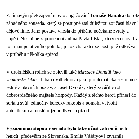
Zajímavým překvapením bylo angažování
Tomáše Hanáka
do role
záhadného souseda, který se postupně stal důležitou součástí hlavní
dějové linie. Jeho postava vnesla do příběhu nečekané zvraty a
napětí. Nesmíme zapomenout ani na Pavla Lišku, který exceloval v
roli manipulativního politika, jehož charakter se postupně odkrýval
v průběhu několika epizod.
V drobnějších rolích se objevili také
Miroslav Donutil jako
venkovský lékař
, Tatiana Vilhelmová jako problematická sestřenice
jedné z hlavních postav, a Josef Dvořák, který zazářil v roli
dobrosrdečného majitele hospody. Každý z těchto herců přinesl do
seriálu svůj jedinečný herecký rukopis a pomohl vytvořit
autentickou atmosféru jednotlivých epizod.
Významnou stopou v seriálu byla také účast zahraničních
herců
, především ze Slovenska. Emília Vášáryová ztvárnila