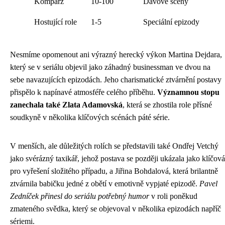
Komparz
10-100
Davové scény
Hostující role
1-5
Speciální epizody
Nesmíme opomenout ani výrazný herecký výkon Martina Dejdara,
který se v seriálu objevil jako záhadný businessman ve dvou na
sebe navazujících epizodách. Jeho charismatické ztvárnění postavy
přispělo k napínavé atmosféře celého příběhu.
Významnou stopu
zanechala také Zlata Adamovská
, která se zhostila role přísné
soudkyně v několika klíčových scénách páté série.
V menších, ale důležitých rolích se představili také Ondřej Vetchý
jako svérázný taxikář, jehož postava se později ukázala jako klíčová
pro vyřešení složitého případu, a Jiřina Bohdalová, která brilantně
ztvárnila babičku jedné z obětí v emotivně vypjaté epizodě.
Pavel
Zedníček přinesl do seriálu potřebný humor
v roli poněkud
zmateného svědka, který se objevoval v několika epizodách napříč
sériemi.