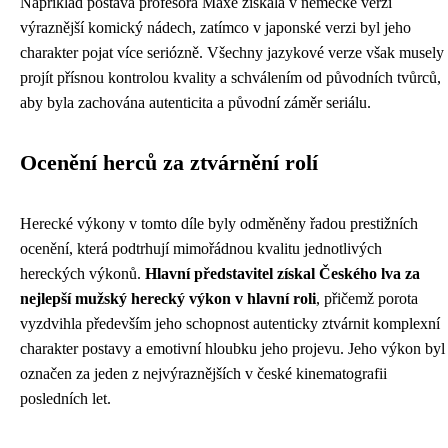
Například postava profesora Maxe získala v německé verzi
výraznější komický nádech, zatímco v japonské verzi byl jeho
charakter pojat více seriózně. Všechny jazykové verze však musely
projít přísnou kontrolou kvality a schválením od původních tvůrců,
aby byla zachována autenticita a původní záměr seriálu.
Ocenění herců za ztvárnění rolí
Herecké výkony v tomto díle byly odměněny řadou prestižních
ocenění, která podtrhují mimořádnou kvalitu jednotlivých
hereckých výkonů.
Hlavní představitel získal Českého lva za
nejlepší mužský herecký výkon v hlavní roli
, přičemž porota
vyzdvihla především jeho schopnost autenticky ztvárnit komplexní
charakter postavy a emotivní hloubku jeho projevu. Jeho výkon byl
označen za jeden z nejvýraznějších v české kinematografii
posledních let.