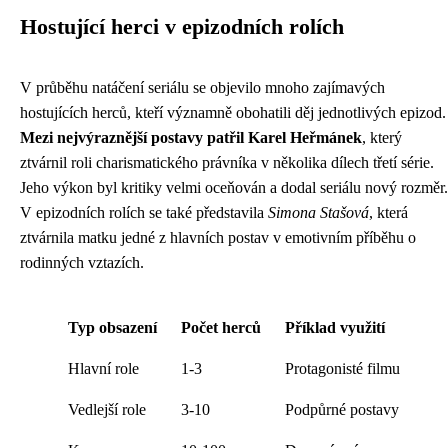
Hostující herci v epizodních rolích
V průběhu natáčení seriálu se objevilo mnoho zajímavých
hostujících herců, kteří významně obohatili děj jednotlivých epizod.
Mezi nejvýraznější postavy patřil Karel Heřmánek
, který
ztvárnil roli charismatického právníka v několika dílech třetí série.
Jeho výkon byl kritiky velmi oceňován a dodal seriálu nový rozměr.
V epizodních rolích se také představila
Simona Stašová
, která
ztvárnila matku jedné z hlavních postav v emotivním příběhu o
rodinných vztazích.
Typ obsazení
Počet herců
Příklad využití
Hlavní role
1-3
Protagonisté filmu
Vedlejší role
3-10
Podpůrné postavy