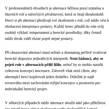
V profesionálních divadlech je alternace běžnou praxí zejména u
hlavních rolí a náročných představení
, která se hrají dlouhodobě.
Herci si při alternaci předávají své zkušenosti s rolí, což může vést k
obohacení interpretace postavy. Každý herec přináší do role svůj
osobitý výklad, temperament a herecké prostředky, díky čemuž
může divák vidět různé pojetí stejné postavy.
Při obsazování alternací musí režisér a dramaturg pečlivě zvažovat
herecké dispozice jednotlivých interpretů.
Není žádoucí, aby se
pojetí role v alternacích příliš lišilo
, neboť by to mohlo narušit
celkovou koncepci inscenace. Zároveň však není cílem, aby
alternující herci kopírovali jeden druhého. Důležité je najít
rovnováhu mezi zachováním režijní koncepce a prostorem pro
individuální herecký projev.
V některých případech může alternace sloužit také jako příležitost
pro mladé herce získat zkušenosti vedle zkušenějších kolegů.