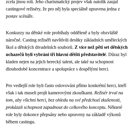
zcela jinou roli. Jeho charismatický projev však natolik zaujal
castingové režiséry, že pro něj byla speciálně upravena jedna z
postav scénáře.
Konkurzy na dětské role probíhaly odděleně a byly obzvláště
náročné. Casting režiséři navštívili desítky základních uměleckých
škol a dětských divadelních souborů.
Z více než pěti set dětských
uchazečů byli vybráni tři hlavní dětští představitelé
. Důraz byl
kladen nejen na jejich herecký talent, ale také na schopnost
dlouhodobé koncentrace a spolupráce s dospělými herci.
Pro vedlejší role byli často oslovováni přímo konkrétní herci, kteří
však i tak museli projít kamerovými zkouškami.
Režisér trval na
tom, aby všichni herci, bez ohledu na své předchozí zkušenosti,
prokázali schopnost zapadnout do celkového konceptu
. Některé
role byly dokonce přepsány nebo upraveny na základě výkonů
během castingu.