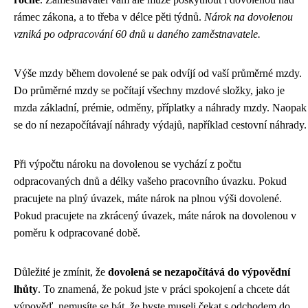
rámec zákona, a to třeba v délce pěti týdnů.
Nárok na dovolenou
vzniká po odpracování 60 dnů u daného zaměstnavatele.
Výše mzdy během dovolené se pak odvíjí od vaší průměrné mzdy.
Do průměrné mzdy se počítají všechny mzdové složky, jako je
mzda základní, prémie, odměny, příplatky a náhrady mzdy. Naopak
se do ní nezapočítávají náhrady výdajů, například cestovní náhrady.
Při výpočtu nároku na dovolenou se vychází z počtu
odpracovaných dnů a délky vašeho pracovního úvazku. Pokud
pracujete na plný úvazek, máte nárok na plnou výši dovolené.
Pokud pracujete na zkrácený úvazek, máte nárok na dovolenou v
poměru k odpracované době.
Důležité je zmínit, že
dovolená se nezapočítává do výpovědní
lhůty
. To znamená, že pokud jste v práci spokojení a chcete dát
výpověď, nemusíte se bát, že byste museli čekat s odchodem do