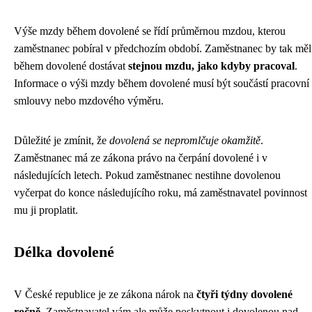
Výše mzdy během dovolené se řídí průměrnou mzdou, kterou
zaměstnanec pobíral v předchozím období. Zaměstnanec by tak měl
během dovolené dostávat
stejnou mzdu, jako kdyby pracoval
.
Informace o výši mzdy během dovolené musí být součástí pracovní
smlouvy nebo mzdového výměru.
Důležité je zmínit, že
dovolená se nepromlčuje okamžitě
.
Zaměstnanec má ze zákona právo na čerpání dovolené i v
následujících letech. Pokud zaměstnanec nestihne dovolenou
vyčerpat do konce následujícího roku, má zaměstnavatel povinnost
mu ji proplatit.
Délka dovolené
V České republice je ze zákona nárok na
čtyři týdny dovolené
ročně
. Zaměstnavatel vám ale může poskytnout i dovolenou nad