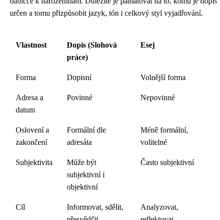
babičce k narozeninám. Důležité je pamatovat na to, komu je dopis
určen a tomu přizpůsobit jazyk, tón i celkový styl vyjadřování.
Vlastnost
Dopis (Slohová
Esej
práce)
Forma
Dopisní
Volnější forma
Adresa a
Povinné
Nepovinné
datum
Oslovení a
Formální dle
Méně formální,
zakončení
adresáta
volitelné
Subjektivita
Může být
Často subjektivní
subjektivní i
objektivní
Cíl
Informovat, sdělit,
Analyzovat,
přesvědčit
reflektovat,