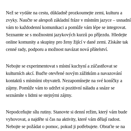
Než se vydáte na cestu, důkladně prozkoumejte zemi, kulturu a
zvyky. Naučte se alespoň základní fráze v místním jazyce – usnadní
vám to každodenní komunikaci a pomůže vám lépe se integrovat.
Seznamte se s možnostmi jazykových kurzů po příjezdu. Hledejte
online komunity a skupiny pro ženy žijící v dané zemi. Získáte tak
cenné rady, podporu a možnost navázat nová přátelství.
Nebojte se experimentovat s místní kuchyní a zúčastňovat se
kulturních akcí. Buďte otevřené novým zážitkům a navazování
kontaktů s místními obyvateli. Nezapomínejte na své koníčky a
zájmy. Pomůže vám to udržet si pozitivní náladu a snáze se
seznámíte s lidmi se stejnými zájmy.
Nepodceňujte sílu rutiny. Stanovte si denní režim, který vám bude
vyhovovat, a najděte si čas na aktivity, které vám dělají radost.
Nebojte se požádat o pomoc, pokud ji potřebujete. Obraťte se na