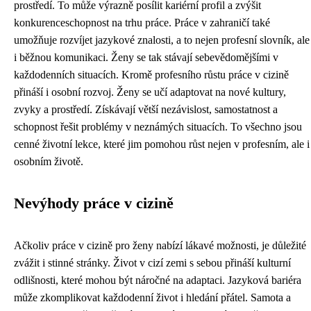
prostředí. To může výrazně posílit kariérní profil a zvýšit
konkurenceschopnost na trhu práce. Práce v zahraničí také
umožňuje rozvíjet jazykové znalosti, a to nejen profesní slovník, ale
i běžnou komunikaci. Ženy se tak stávají sebevědomějšími v
každodenních situacích. Kromě profesního růstu práce v cizině
přináší i osobní rozvoj. Ženy se učí adaptovat na nové kultury,
zvyky a prostředí. Získávají větší nezávislost, samostatnost a
schopnost řešit problémy v neznámých situacích. To všechno jsou
cenné životní lekce, které jim pomohou růst nejen v profesním, ale i
osobním životě.
Nevýhody práce v cizině
Ačkoliv práce v cizině pro ženy nabízí lákavé možnosti, je důležité
zvážit i stinné stránky. Život v cizí zemi s sebou přináší kulturní
odlišnosti, které mohou být náročné na adaptaci. Jazyková bariéra
může zkomplikovat každodenní život i hledání přátel. Samota a