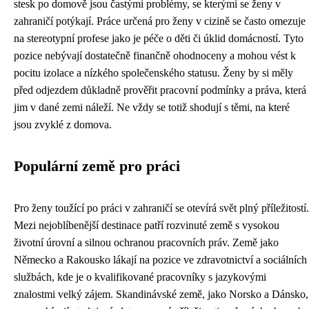
stesk po domově jsou častými problémy, se kterými se ženy v
zahraničí potýkají. Práce určená pro ženy v cizině se často omezuje
na stereotypní profese jako je péče o děti či úklid domácností. Tyto
pozice nebývají dostatečně finančně ohodnoceny a mohou vést k
pocitu izolace a nízkého společenského statusu. Ženy by si měly
před odjezdem důkladně prověřit pracovní podmínky a práva, která
jim v dané zemi náleží. Ne vždy se totiž shodují s těmi, na které
jsou zvyklé z domova.
Populární země pro práci
Pro ženy toužící po práci v zahraničí se otevírá svět plný příležitostí.
Mezi nejoblíbenější destinace patří rozvinuté země s vysokou
životní úrovní a silnou ochranou pracovních práv. Země jako
Německo a Rakousko lákají na pozice ve zdravotnictví a sociálních
službách, kde je o kvalifikované pracovníky s jazykovými
znalostmi velký zájem. Skandinávské země, jako Norsko a Dánsko,