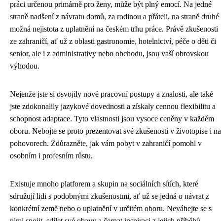
práci určenou primárně pro ženy, může být plný emocí. Na jedné
straně nadšení z návratu domů, za rodinou a přáteli, na straně druhé
možná nejistota z uplatnění na českém trhu práce. Právě zkušenosti
ze zahraničí, ať už z oblasti gastronomie, hotelnictví, péče o děti či
senior, ale i z administrativy nebo obchodu, jsou vaší obrovskou
výhodou.
Nejenže jste si osvojily nové pracovní postupy a znalosti, ale také
jste zdokonalily jazykové dovednosti a získaly cennou flexibilitu a
schopnost adaptace. Tyto vlastnosti jsou vysoce ceněny v každém
oboru. Nebojte se proto prezentovat své zkušenosti v životopise i na
pohovorech. Zdůrazněte, jak vám pobyt v zahraničí pomohl v
osobním i profesním růstu.
Existuje mnoho platforem a skupin na sociálních sítích, které
sdružují lidi s podobnými zkušenostmi, ať už se jedná o návrat z
konkrétní země nebo o uplatnění v určitém oboru. Neváhejte se s
nimi spojit, sdílet své obavy a čerpat inspiraci z jejich příběhů.