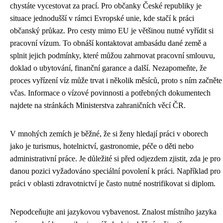
chystáte vycestovat za prací. Pro občanky České republiky je
situace jednodušší v rámci Evropské unie, kde stačí k práci
občanský průkaz. Pro cesty mimo EU je většinou nutné vyřídit si
pracovní vízum. To obnáší kontaktovat ambasádu dané země a
splnit jejich podmínky, které můžou zahrnovat pracovní smlouvu,
doklad o ubytování, finanční garance a další. Nezapomeňte, že
proces vyřízení víz může trvat i několik měsíců, proto s ním začněte
včas. Informace o vízové povinnosti a potřebných dokumentech
najdete na stránkách Ministerstva zahraničních věcí ČR.
V mnohých zemích je běžné, že si ženy hledají práci v oborech
jako je turismus, hotelnictví, gastronomie, péče o děti nebo
administrativní práce. Je důležité si před odjezdem zjistit, zda je pro
danou pozici vyžadováno speciální povolení k práci. Například pro
práci v oblasti zdravotnictví je často nutné nostrifikovat si diplom.
Nepodceňujte ani jazykovou vybavenost. Znalost místního jazyka