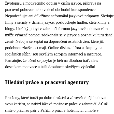
životopisu a motivačního dopisu v cizím jazyce, příprava na
pracovní pohovor nebo vedení obchodní korespondence.
Nepodceňujte ani důležitost neformální jazykové průpravy. Sledujte
filmy a seriály v daném jazyce, poslouchejte hudbu, čtěte knihy a
blogy. I krátký pobyt v zahraničí formou jazykového kurzu vám
může výrazně pomoci zdokonalit se v jazyce a poznat kulturu dané
země. Nebojte se zeptat na doporučení ostatních žen, které již
podobnou zkušenost mají. Online diskuzní fóra a skupiny na
sociálních sítích jsou skvělým zdrojem informací a inspirace.
Pamatujte, že učení se jazyku je běh na dlouhou trať, ale s
dostatkem motivace a úsilí dosáhnete skvělých výsledků.
Hledání práce a pracovní agentury
Pro ženy, které touží po dobrodružství a zároveň chtějí budovat
svou kariéru, se nabízí lákavá možnost: práce v zahraničí. Ať už
sníte o práci au pair v Paříži, o práci v hotelnictví u moře v