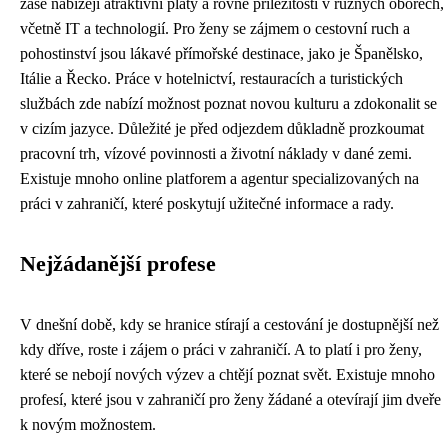
zase nabízejí atraktivní platy a rovné příležitosti v různých oborech,
včetně IT a technologií. Pro ženy se zájmem o cestovní ruch a
pohostinství jsou lákavé přímořské destinace, jako je Španělsko,
Itálie a Řecko. Práce v hotelnictví, restauracích a turistických
službách zde nabízí možnost poznat novou kulturu a zdokonalit se
v cizím jazyce. Důležité je před odjezdem důkladně prozkoumat
pracovní trh, vízové povinnosti a životní náklady v dané zemi.
Existuje mnoho online platforem a agentur specializovaných na
práci v zahraničí, které poskytují užitečné informace a rady.
Nejžádanější profese
V dnešní době, kdy se hranice stírají a cestování je dostupnější než
kdy dříve, roste i zájem o práci v zahraničí. A to platí i pro ženy,
které se nebojí nových výzev a chtějí poznat svět. Existuje mnoho
profesí, které jsou v zahraničí pro ženy žádané a otevírají jim dveře
k novým možnostem.