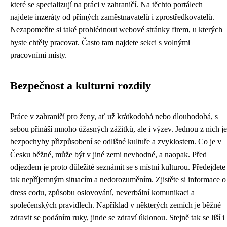
které se specializují na práci v zahraničí. Na těchto portálech
najdete inzeráty od přímých zaměstnavatelů i zprostředkovatelů.
Nezapomeňte si také prohlédnout webové stránky firem, u kterých
byste chtěly pracovat. Často tam najdete sekci s volnými
pracovními místy.
Bezpečnost a kulturní rozdíly
Práce v zahraničí pro ženy, ať už krátkodobá nebo dlouhodobá, s
sebou přináší mnoho úžasných zážitků, ale i výzev. Jednou z nich je
bezpochyby přizpůsobení se odlišné kultuře a zvyklostem. Co je v
Česku běžné, může být v jiné zemi nevhodné, a naopak. Před
odjezdem je proto důležité seznámit se s místní kulturou. Předejdete
tak nepříjemným situacím a nedorozuměním. Zjistěte si informace o
dress codu, způsobu oslovování, neverbální komunikaci a
společenských pravidlech. Například v některých zemích je běžné
zdravit se podáním ruky, jinde se zdraví úklonou. Stejně tak se liší i