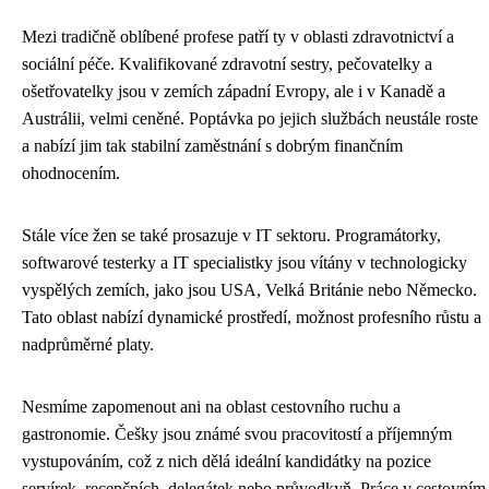
Mezi tradičně oblíbené profese patří ty v oblasti zdravotnictví a
sociální péče. Kvalifikované zdravotní sestry, pečovatelky a
ošetřovatelky jsou v zemích západní Evropy, ale i v Kanadě a
Austrálii, velmi ceněné. Poptávka po jejich službách neustále roste
a nabízí jim tak stabilní zaměstnání s dobrým finančním
ohodnocením.
Stále více žen se také prosazuje v IT sektoru. Programátorky,
softwarové testerky a IT specialistky jsou vítány v technologicky
vyspělých zemích, jako jsou USA, Velká Británie nebo Německo.
Tato oblast nabízí dynamické prostředí, možnost profesního růstu a
nadprůměrné platy.
Nesmíme zapomenout ani na oblast cestovního ruchu a
gastronomie. Češky jsou známé svou pracovitostí a příjemným
vystupováním, což z nich dělá ideální kandidátky na pozice
servírek, recepčních, delegátek nebo průvodkyň. Práce v cestovním