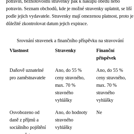
potravin, bezhotovostní stravenky pak k nákupu obědů nebo
potravin. Seznam obchodů, kde je možné stravenky uplatnit, se liší
podle jejich vydavatele. Stravenky mají omezenou platnost, proto je
důležité zkontrolovat datum jejich expirace.
Srovnání stravenek a finančního příspěvku na stravování
Vlastnost
Stravenky
Finanční
příspěvek
Daňově uznatelné
Ano, do 55 %
Ano, do 55 %
pro zaměstnavatele
ceny stravného,
ceny stravného,
max. 70 %
max. 70 %
stravného
stravného
vyhlášky
vyhlášky
Osvobozeno od
Ano, do hodnoty
Ne
daně z příjmů a
stravného
sociálního pojištění
vyhlášky