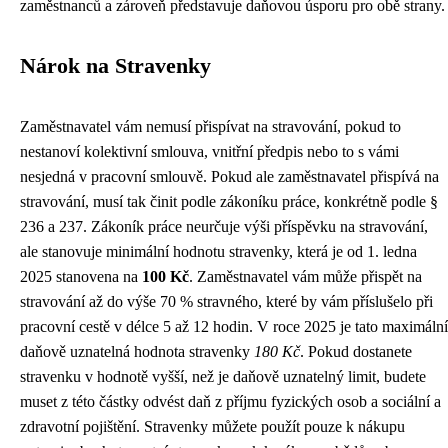
zaměstnanců a zároveň představuje daňovou úsporu pro obě strany.
Nárok na Stravenky
Zaměstnavatel vám nemusí přispívat na stravování, pokud to
nestanoví kolektivní smlouva, vnitřní předpis nebo to s vámi
nesjedná v pracovní smlouvě. Pokud ale zaměstnavatel přispívá na
stravování, musí tak činit podle zákoníku práce, konkrétně podle §
236 a 237. Zákoník práce neurčuje výši příspěvku na stravování,
ale stanovuje minimální hodnotu stravenky, která je od 1. ledna
2025 stanovena na
100 Kč
. Zaměstnavatel vám může přispět na
stravování až do výše 70 % stravného, které by vám příslušelo při
pracovní cestě v délce 5 až 12 hodin. V roce 2025 je tato maximální
daňově uznatelná hodnota stravenky
180 Kč
. Pokud dostanete
stravenku v hodnotě vyšší, než je daňově uznatelný limit, budete
muset z této částky odvést daň z příjmu fyzických osob a sociální a
zdravotní pojištění. Stravenky můžete použít pouze k nákupu