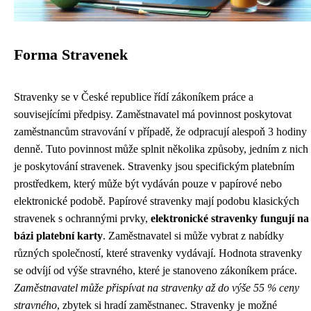
Forma Stravenek
Stravenky se v České republice řídí zákoníkem práce a
souvisejícími předpisy. Zaměstnavatel má povinnost poskytovat
zaměstnancům stravování v případě, že odpracují alespoň 3 hodiny
denně. Tuto povinnost může splnit několika způsoby, jedním z nich
je poskytování stravenek. Stravenky jsou specifickým platebním
prostředkem, který může být vydáván pouze v papírové nebo
elektronické podobě. Papírové stravenky mají podobu klasických
stravenek s ochrannými prvky,
elektronické stravenky fungují na
bázi platební karty
. Zaměstnavatel si může vybrat z nabídky
různých společností, které stravenky vydávají. Hodnota stravenky
se odvíjí od výše stravného, které je stanoveno zákoníkem práce.
Zaměstnavatel může přispívat na stravenky až do výše 55 % ceny
stravného
, zbytek si hradí zaměstnanec. Stravenky je možné