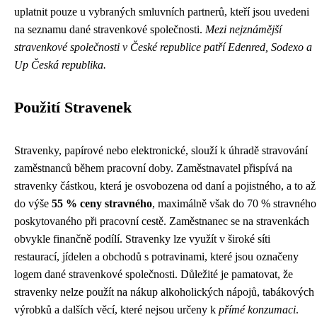
uplatnit pouze u vybraných smluvních partnerů, kteří jsou uvedeni
na seznamu dané stravenkové společnosti.
Mezi nejznámější
stravenkové společnosti v České republice patří Edenred, Sodexo a
Up Česká republika.
Použití Stravenek
Stravenky, papírové nebo elektronické, slouží k úhradě stravování
zaměstnanců během pracovní doby. Zaměstnavatel přispívá na
stravenky částkou, která je osvobozena od daní a pojistného, a to až
do výše
55 % ceny stravného
, maximálně však do 70 % stravného
poskytovaného při pracovní cestě. Zaměstnanec se na stravenkách
obvykle finančně podílí. Stravenky lze využít v široké síti
restaurací, jídelen a obchodů s potravinami, které jsou označeny
logem dané stravenkové společnosti. Důležité je pamatovat, že
stravenky nelze použít na nákup alkoholických nápojů, tabákových
výrobků a dalších věcí, které nejsou určeny k
přímé konzumaci
.