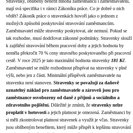
Stravenky, oblíbený benefit mnoha zaměstnanců i zaměstnavatelů,
mají svá specifika i v rámci Zákoníku práce. Co je dobré o nich
vědět? Zákoník práce o stravenkách hovoří jako o jednom z
možných způsobů poskytování stravování zaměstnancům.
Zaměstnavatel může stravenky poskytovat, ale nemusí. Pokud se
tak rozhodne, musí dodržovat zákonné podmínky. Stravenky slouží
k zajištění stravování během pracovní doby a jejich hodnota by
neměla překročit 70 % ceny stravného poskytovaného při pracovní
cestě. V roce 2025 je tato maximální hodnota stravenky
181 Kč
.
Zaměstnavatel se může rozhodnout přispívat na stravenky v plné
výši, nebo jen z části. Minimální příspěvek zaměstnavatele na
stravenku není stanoven.
Stravenky se považují za daňově
uznatelný náklad pro zaměstnavatele a zároveň jsou pro
zaměstnance osvobozeny od daně z příjmů a sociálního a
zdravotního pojištění.
Důležité je zmínit, že
stravenky nelze
proplatit v hotovosti
a jejich platnost je omezená. Zaměstnanci by
si měli zkontrolovat platnost stravenek a využít je včas. Stravenky
jsou oblíbeným benefitem, který může přispět k lepšímu stravování