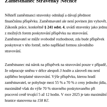
Zaměstnanec Stravenky Nechce
Někteří zaměstnanci stravenky odmítají a dávají přednost
finančnímu příspěvku. Zaměstnavatel ale není povinen jim vyhovět.
Zákoník práce, konkrétně
§ 241 odst. 4
, uvádí stravenky jako jednu
z možných forem poskytování příspěvku na stravování.
Zaměstnavatel se může svobodně rozhodnout, zda bude příspěvek
poskytovat v této formě, nebo například formou závodního
stravování.
Zaměstnanec má nárok na příspěvek na stravování pouze v případě,
že odpracuje směnu v délce alespoň
3 hodin
a zároveň mu není
zajištěno bezplatné stravování. Výše příspěvku, kterou hradí
zaměstnavatel, se pohybuje mezi 55 % a 70 % z ceny jednoho jídla,
maximálně však do výše 70 % stravného poskytovaného při
pracovní cestě trvající 5 až 12 hodin. V roce 2025 je tato maximální
hranice stanovena na
158 Kč
.