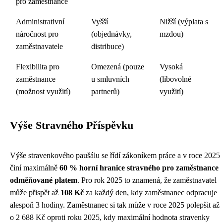
pro zaměstnance
Administrativní
Vyšší
Nižší (výplata s
náročnost pro
(objednávky,
mzdou)
zaměstnavatele
distribuce)
Flexibilita pro
Omezená (pouze
Vysoká
zaměstnance
u smluvních
(libovolné
(možnost využití)
partnerů)
využití)
Výše Stravného Příspěvku
Výše stravenkového paušálu se řídí zákoníkem práce a v roce 2025
činí maximálně
60 % horní hranice stravného pro zaměstnance
odměňované platem
. Pro rok 2025 to znamená, že zaměstnavatel
může přispět až
108 Kč
za každý den, kdy zaměstnanec odpracuje
alespoň 3 hodiny. Zaměstnanec si tak může v roce 2025 polepšit až
o 2 688 Kč oproti roku 2025, kdy maximální hodnota stravenky