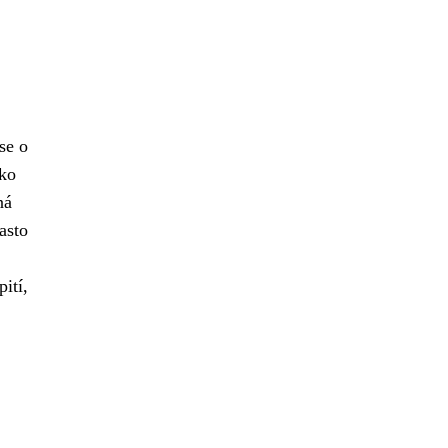
ase o
ako
ná
asto
ití,