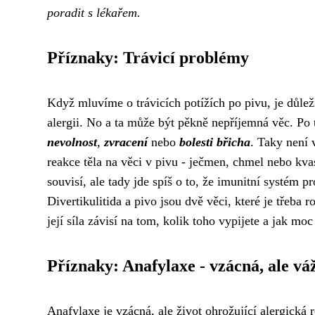
poradit s lékařem.
Příznaky: Trávicí problémy
Když mluvíme o trávicích potížích po pivu, je důlež
alergii. No a ta může být pěkně nepříjemná věc. Po 
nevolnost
,
zvracení
nebo
bolesti břicha
. Taky není
reakce těla na věci v pivu - ječmen, chmel nebo kvas
souvisí, ale tady jde spíš o to, že imunitní systém p
Divertikulitida a pivo jsou dvě věci, které je třeba r
její síla závisí na tom, kolik toho vypijete a jak moc j
Příznaky: Anafylaxe - vzácná, ale vá
Anafylaxe je vzácná, ale život ohrožující alergická 