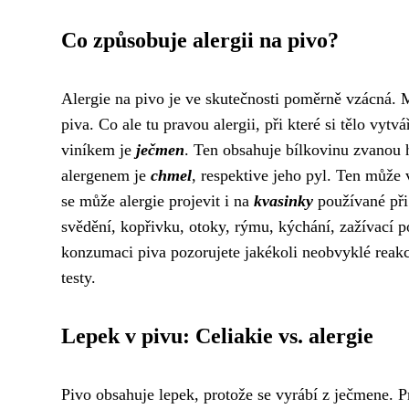
Co způsobuje alergii na pivo?
Alergie na pivo je ve skutečnosti poměrně vzácná. 
piva. Co ale tu pravou alergii, při které si tělo vytv
viníkem je
ječmen
. Ten obsahuje bílkovinu zvanou h
alergenem je
chmel
, respektive jeho pyl. Ten může 
se může alergie projevit i na
kvasinky
používané při 
svědění, kopřivku, otoky, rýmu, kýchání, zažívací p
konzumaci piva pozorujete jakékoli neobvyklé reakce
testy.
Lepek v pivu: Celiakie vs. alergie
Pivo obsahuje lepek, protože se vyrábí z ječmene. P