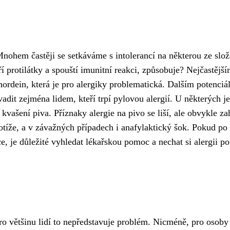
Mnohem častěji se setkáváme s intolerancí na některou ze slo
áří protilátky a spouští imunitní reakci, způsobuje? Nejčastějš
ordein, která je pro alergiky problematická. Dalším potenciá
vadit zejména lidem, kteří trpí pylovou alergií. U některých j
kvašení piva. Příznaky alergie na pivo se liší, ale obvykle za
otíže, a v závažných případech i anafylaktický šok. Pokud po
, je důležité vyhledat lékařskou pomoc a nechat si alergii po
ro většinu lidí to nepředstavuje problém. Nicméně, pro osoby