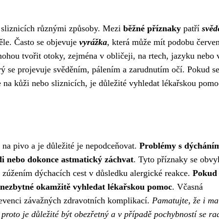
a sliznicích různými způsoby. Mezi
běžné příznaky
patří
svěd
těle. Často se objevuje
vyrážka
, která může mít podobu červe
ohou tvořit otoky, zejména v obličeji, na rtech, jazyku nebo 
erý se projevuje svěděním, pálením a zarudnutím očí. Pokud se
na kůži nebo sliznicích, je důležité vyhledat lékařskou pomo
 na pivo a je důležité je nepodceňovat.
Problémy s dýcháním
udi nebo dokonce astmatický záchvat
. Tyto příznaky se obvy
 zúžením dýchacích cest v důsledku alergické reakce.
Pokud 
 je nezbytné okamžitě vyhledat lékařskou pomoc
. Včasná
prevenci závažných zdravotních komplikací.
Pamatujte, že i ma
 proto je důležité být obezřetný a v případě pochybností se ra