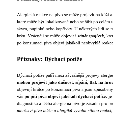
Alergická reakce na pivo se může projevit na kůži 
které může být lokalizované nebo se šířit po celém 
skvrn, pupínků nebo kopřivky. U některých lidí se m
krku. Vzácněji se může objevit i
zánět spojivek
, kt
po konzumaci piva objeví jakákoli neobvyklá reakce 
Příznaky: Dýchací potíže
Dýchací potíže patří mezi závažnější projevy alergie
mohou projevit jako dušnost, sípání, tlak na hr
objevují krátce po konzumaci piva a jsou způsobeny
vás po pití piva objeví jakékoli dýchací potíže,
diagnostika a léčba alergie na pivo je zásadní pro 
množství piva může u alergiků vyvolat silnou reakci,