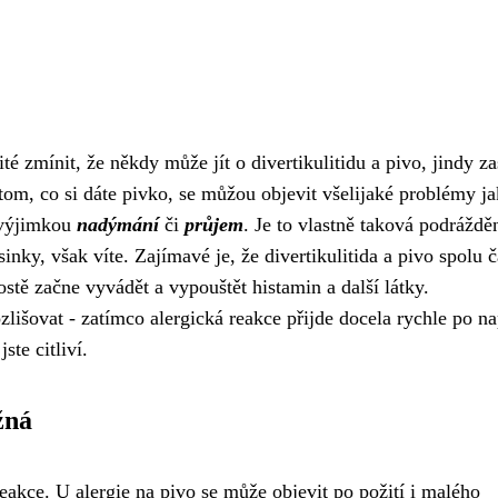
ité zmínit, že někdy může jít o
divertikulitidu a pivo
, jindy z
tom, co si dáte pivko, se můžou objevit všelijaké problémy j
 výjimkou
nadýmání
či
průjem
. Je to vlastně taková podráždě
inky, však víte. Zajímavé je, že divertikulitida a pivo spolu č
rostě začne vyvádět a vypouštět histamin a další látky.
ozlišovat - zatímco alergická reakce přijde docela rychle po nap
ste citliví.
žná
reakce. U alergie na pivo se může objevit po požití i malého