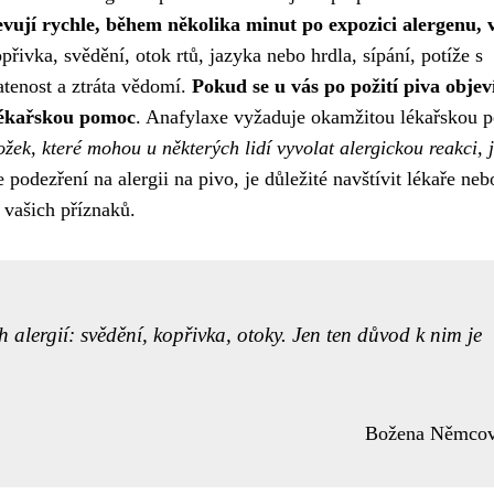
evují rychle, během několika minut po expozici alergenu, 
přivka, svědění, otok rtů, jazyka nebo hrdla, sípání, potíže s
atenost a ztráta vědomí.
Pokud se u vás po požití piva objev
 lékařskou pomoc
. Anafylaxe vyžaduje okamžitou lékařskou p
ek, které mohou u některých lidí vyvolat alergickou reakci, j
 podezření na alergii na pivo, je důležité navštívit lékaře neb
u vašich příznaků.
h alergií: svědění, kopřivka, otoky. Jen ten důvod k nim je
Božena Němco