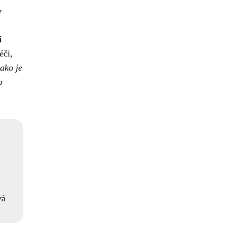
v
í
éči,
ako je
o
vá