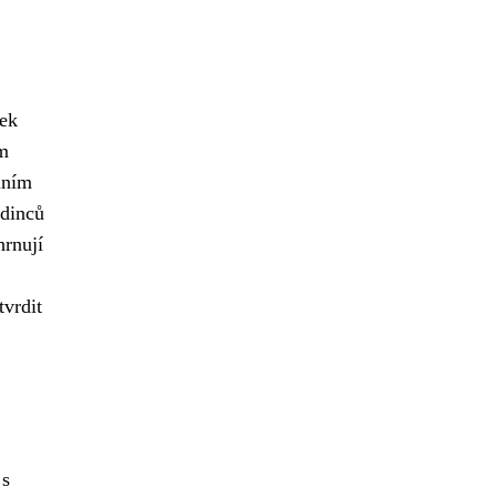
žek
ím
lním
edinců
hrnují
tvrdit
 s