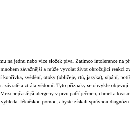
ému na jednu nebo více složek piva. Zatímco intolerance na p
 mnohem závažnější a může vyvolat život ohrožující reakci z
í kopřivka, svědění, otoky (obličeje, rtů, jazyka), sípání, potí
a, závratě a ztráta vědomí. Tyto příznaky se obvykle objevují
ezi nejčastější alergeny v pivu patří ječmen, chmel a kvasi
é vyhledat lékařskou pomoc, abyste získali správnou diagnózu