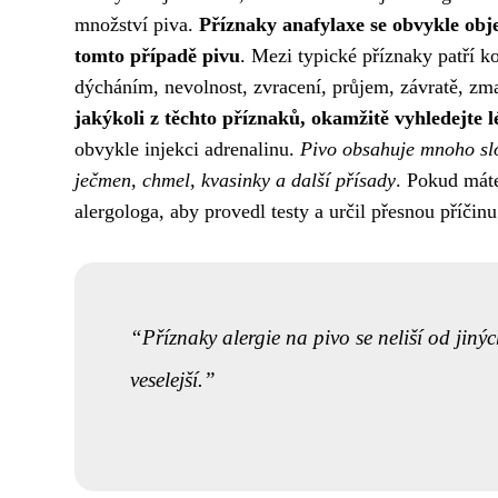
množství piva.
Příznaky anafylaxe se obvykle obj
tomto případě pivu
. Mezi typické příznaky patří ko
dýcháním, nevolnost, zvracení, průjem, závratě, zm
jakýkoli z těchto příznaků, okamžitě vyhledejte
obvykle injekci adrenalinu.
Pivo obsahuje mnoho slož
ječmen, chmel, kvasinky a další přísady
. Pokud máte
alergologa, aby provedl testy a určil přesnou příčin
Příznaky alergie na pivo se neliší od jinýc
veselejší.