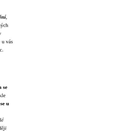
ění
,
ných
v
 u vás
c.
 se
kle
se u
lé
ději