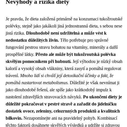
Nevýhody a rizika diety
Je pravda, že dieta založená primárně na konzumaci tukožroutské
polévky, stejně jako jakákoli jiná jednostranná dieta, s sebou nese
jistá rizika.
Dlouhodobě není udržitelná a může vést k
nedostatku důležitých živin.
Tělo potřebuje pro správné
fungování pestrou stravu bohatou na vitamíny, minerály a další
prospěšné látky.
Přesto ale může být tukožroutská polévka
skvělým pomocníkem při hubnutí.
Její výhodou je nízký obsah
kalorií a vysoký obsah vlákniny, která zasytí a pomáhá regulovat
trávení.
Mnoho lidí si chválí její detoxikační účinky a fakt, že
pomáhá nastartovat metabolismus.
Důležité je však nevnímat ji
jako dlouhodobé řešení, ale spíše jako krátkodobý impulz k
nastolení zdravějších stravovacích návyků.
Po ukončení diety je
důležité pokračovat v pestré stravě a zařadit do jídelníčku
dostatek ovoce, zeleniny, celozrnných produktů a kvalitních
bílkovin.
Nezapomínejte ani na pravidelný pohyb. Kombinací
těchto faktorů dosáhnete skvělých výsledků a udržíte si zdravou