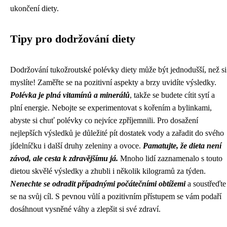
ukončení diety.
Tipy pro dodržování diety
Dodržování tukožroutské polévky diety může být jednodušší, než si
myslíte! Zaměřte se na pozitivní aspekty a brzy uvidíte výsledky.
Polévka je plná vitamínů a minerálů
, takže se budete cítit sytí a
plní energie. Nebojte se experimentovat s kořením a bylinkami,
abyste si chuť polévky co nejvíce zpříjemnili. Pro dosažení
nejlepších výsledků je důležité pít dostatek vody a zařadit do svého
jídelníčku i další druhy zeleniny a ovoce.
Pamatujte, že dieta není
závod, ale cesta k zdravějšímu já.
Mnoho lidí zaznamenalo s touto
dietou skvělé výsledky a zhubli i několik kilogramů za týden.
Nenechte se odradit případnými počátečními obtížemi
a soustřeďte
se na svůj cíl. S pevnou vůlí a pozitivním přístupem se vám podaří
dosáhnout vysněné váhy a zlepšit si své zdraví.