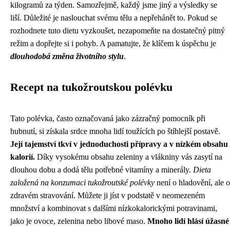
kilogramů za týden. Samozřejmě, každý jsme jiný a výsledky se
liší. Důležité je naslouchat svému tělu a nepřehánět to. Pokud se
rozhodnete tuto dietu vyzkoušet, nezapomeňte na dostatečný pitný
režim a dopřejte si i pohyb. A pamatujte, že klíčem k úspěchu je
dlouhodobá změna životního stylu
.
Recept na tukožroutskou polévku
Tato polévka, často označovaná jako zázračný pomocník při
hubnutí, si získala srdce mnoha lidí toužících po štíhlejší postavě.
Její tajemství tkví v jednoduchosti přípravy a v nízkém obsahu
kalorií.
Díky vysokému obsahu zeleniny a vlákniny vás zasytí na
dlouhou dobu a dodá tělu potřebné vitamíny a minerály.
Dieta
založená na konzumaci tukožroutské polévky
není o hladovění, ale o
zdravém stravování. Můžete ji jíst v podstatě v neomezeném
množství a kombinovat s dalšími nízkokalorickými potravinami,
jako je ovoce, zelenina nebo libové maso.
Mnoho lidí hlásí úžasné