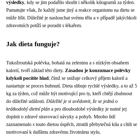
výsledky
, kdy se jim podařilo shodit i několik kilogramů za týden.
Pamatujte však, že každý jsme jiný a reakce organismu na dietu se
může lišit. Důležité je naslouchat svému tělu a v případě jakýchkoli
zdravotních potíží se poradit s lékařem.
Jak dieta funguje?
Tukožroutská polévka, bohatá na zeleninu a s nízkým obsahem
kalorií, tvoří základ této diety.
Zásadou je konzumace polévky
kdykoli pocítíte hlad
, čímž se snižuje celkový příjem kalorií a
nastartuje se proces hubnutí. Dieta slibuje rychlé výsledky, a to až 5
kg za týden, což může být motivující pro ty, kteří chtějí zhubnout
do důležité události.
Důležité je si uvědomit, že se jedná o
krátkodobý dietní plán
a pro dlouhodobé výsledky je nutné jej
doplnit o zdravé stravovací návyky a pohyb. Mnoho lidí
zaznamenalo s touto dietou úspěch, ztratili přebytečná kila a cítili se
motivovaní k dalšímu zdravému životnímu stylu.