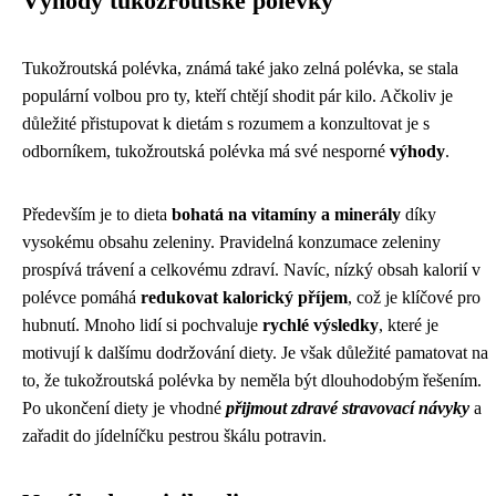
Výhody tukožroutské polévky
Tukožroutská polévka, známá také jako zelná polévka, se stala
populární volbou pro ty, kteří chtějí shodit pár kilo. Ačkoliv je
důležité přistupovat k dietám s rozumem a konzultovat je s
odborníkem, tukožroutská polévka má své nesporné
výhody
.
Především je to dieta
bohatá na vitamíny a minerály
díky
vysokému obsahu zeleniny. Pravidelná konzumace zeleniny
prospívá trávení a celkovému zdraví. Navíc, nízký obsah kalorií v
polévce pomáhá
redukovat kalorický příjem
, což je klíčové pro
hubnutí. Mnoho lidí si pochvaluje
rychlé výsledky
, které je
motivují k dalšímu dodržování diety. Je však důležité pamatovat na
to, že tukožroutská polévka by neměla být dlouhodobým řešením.
Po ukončení diety je vhodné
přijmout zdravé stravovací návyky
a
zařadit do jídelníčku pestrou škálu potravin.