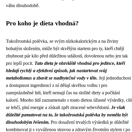
váhu dlouhodobě.
Pro koho je dieta vhodná?
Tukožroutská polévka, se svým nízkokalorickým a na živiny
bohatým složením, může být skvělým startem pro ty, kteří chtějí
zhubnout pár kilo před důležitou událostí, dovolenou nebo jen tak
pro lepší pocit.
Tato dieta je obzvláště vhodná pro jedince, kteří
hledají rychlý a efektivní způsob, jak nastartovat svůj
metabolismus a zbavit se nadbytečné vody v těle.
Její jednoduchost
a dostupnost ingrediencí z ní dělají skvělou volbu i pro
zaneprázdněné lidi, kteří nemají čas na složité diety a počítání
kalorií. Mnoho lidí zaznamenalo s touto dietou úžasné výsledky, cítí
se lehčí, plní energie a získali zpět ztracené sebevědomí.
Je však
důležité pamatovat na to, že tukožroutská polévka by neměla být
dlouhodobým řešením.
Pro dosažení trvalých výsledků je důležité
kombinovat ji s vyváženou stravou a zdravým životním stylem i po