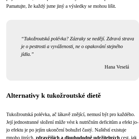
Pamatujte, že každý jsme jiný a výsledky se mohou lišit.
Tukožroutská polévka? Zázraky se nedějí. Zdravá strava
je o pestrosti a vyváženosti, ne o opakování stejného
jídla.
Hana Veselá
Alternativy k tukožroutské dietě
Tukožroutská polévka, ač lákavě znějící, nemusí být pro každého.
Její jednostranné složení může vést k nutričním deficitům a efekt jo-
jo efektu je po jejím ukončení bohužel častý. Naštěstí existuje
mnoho jiných,
zdravějších a dlouhododně udržitelných
cest, jak