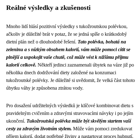
Reálné výsledky a zkušenosti
Mnoho lidí hlásí pozitivní výsledky s tukožroutskou polévkou,
ačkoliv je důležité brát v potaz, že se jedná spíše o krátkodobý
dietní plán než o dlouhodobé řešení.
Tato polévka, bohatá na
zeleninu a s nízkým obsahem kalorií, vám může pomoci cítit se
plnější a uspokojit vaše chutě, což může vést k nižšímu příjmu
kalorií celkově.
Někteří jedinci zaznamenali úbytek na váze již po
několika dnech dodržování diety založené na konzumaci
tukožroutské polévky. Je důležité si uvědomit, že velká část tohoto
úbytku váhy je způsobena ztrátou vody.
Pro dosažení udržitelných výsledků je klíčové kombinovat dietu s
pravidelným cvičením a zdravými stravovacími návyky i po jejím
ukončení.
Tukožroutská polévka může být skvělým startem vaší
cesty za zdravým životním stylem.
Může vám pomoci zredukovat
příjem kalorií, dodat potřebné živiny a nastartovat proces hubnutí.