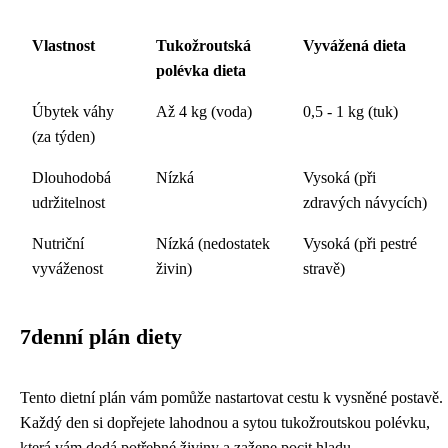
Vlastnost
Tukožroutská
Vyvážená dieta
polévka dieta
Úbytek váhy
Až 4 kg (voda)
0,5 - 1 kg (tuk)
(za týden)
Dlouhodobá
Nízká
Vysoká (při
udržitelnost
zdravých návycích)
Nutriční
Nízká (nedostatek
Vysoká (při pestré
vyváženost
živin)
stravě)
7denní plán diety
Tento dietní plán vám pomůže nastartovat cestu k vysněné postavě.
Každý den si dopřejete lahodnou a sytou tukožroutskou polévku,
která vám dodá potřebné živiny a zažene pocit hladu.