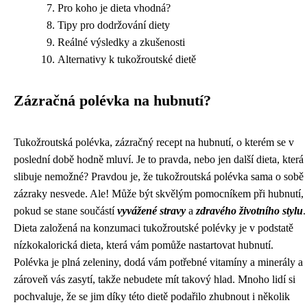
Pro koho je dieta vhodná?
Tipy pro dodržování diety
Reálné výsledky a zkušenosti
Alternativy k tukožroutské dietě
Zázračná polévka na hubnutí?
Tukožroutská polévka, zázračný recept na hubnutí, o kterém se v
poslední době hodně mluví. Je to pravda, nebo jen další dieta, která
slibuje nemožné? Pravdou je, že tukožroutská polévka sama o sobě
zázraky nesvede. Ale! Může být skvělým pomocníkem při hubnutí,
pokud se stane součástí
vyvážené stravy
a
zdravého životního stylu
.
Dieta založená na konzumaci tukožroutské polévky je v podstatě
nízkokalorická dieta, která vám pomůže nastartovat hubnutí.
Polévka je plná zeleniny, dodá vám potřebné vitamíny a minerály a
zároveň vás zasytí, takže nebudete mít takový hlad. Mnoho lidí si
pochvaluje, že se jim díky této dietě podařilo zhubnout i několik