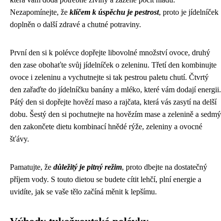
Nezapomínejte, že
klíčem k úspěchu je pestrost
, proto je jídelníček
doplněn o další zdravé a chutné potraviny.
První den si k polévce dopřejte libovolné množství ovoce, druhý
den zase obohaťte svůj jídelníček o zeleninu. Třetí den kombinujte
ovoce i zeleninu a vychutnejte si tak pestrou paletu chutí. Čtvrtý
den zařaďte do jídelníčku banány a mléko, které vám dodají energii.
Pátý den si dopřejte hovězí maso a rajčata, která vás zasytí na delší
dobu. Šestý den si pochutnejte na hovězím mase a zelenině a sedmý
den zakončete dietu kombinací hnědé rýže, zeleniny a ovocné
šťávy.
Pamatujte, že
důležitý je pitný režim
, proto dbejte na dostatečný
příjem vody. S touto dietou se budete cítit lehčí, plní energie a
uvidíte, jak se vaše tělo začíná měnit k lepšímu.