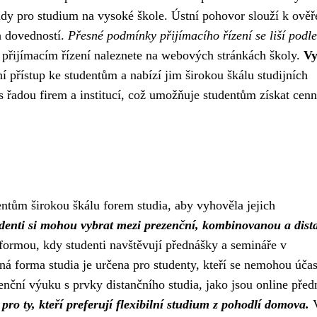
ady pro studium na vysoké škole. Ústní pohovor slouží k ověř
h dovedností.
Přesné podmínky přijímacího řízení se liší podle
přijímacím řízení naleznete na webových stránkách školy.
Vy
í přístup ke studentům a nabízí jim širokou škálu studijních
 řadou firem a institucí, což umožňuje studentům získat cen
ntům širokou škálu forem studia, aby vyhověla jejich
denti si mohou vybrat mezi prezenční, kombinovanou a dist
formou, kdy studenti navštěvují přednášky a semináře v
á forma studia je určena pro studenty, kteří se nemohou účas
ční výuku s prvky distančního studia, jako jsou online před
pro ty, kteří preferují flexibilní studium z pohodlí domova.