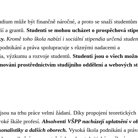
udium může být finančně náročné, a proto se snaží studentům
ií a grantů.
Studenti se mohou ucházet o prospěchová stip
ky.
Kromě toho škola nabízí i sociální stipendia určená stude
podnikání a práva spolupracuje s různými nadacemi a
dia, výzkumu a rozvoje studentů.
Studenti jsou o všech možn
mováni prostřednictvím studijního oddělení a webových s
sou na trhu práce velmi žádaní. Díky propojení teoretických
roké škále profesí.
Absolventi VŠPP nacházejí uplatnění v ob
nalistiky a dalších oborech.
Vysoká škola podnikání a práv