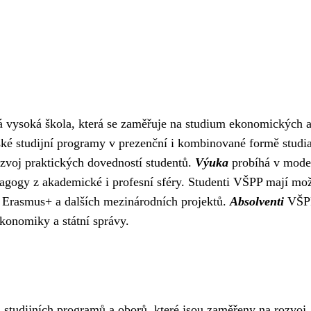
 vysoká škola, která se zaměřuje na studium ekonomických 
ské studijní programy v prezenční i kombinované formě studia
rozvoj praktických dovedností studentů.
Výuka
probíhá v mode
dagogy z akademické i profesní sféry. Studenti VŠPP mají mo
u Erasmus+ a dalších mezinárodních projektů.
Absolventi
VŠPP
konomiky a státní správy.
u studijních programů a oborů, které jsou zaměřeny na rozvoj