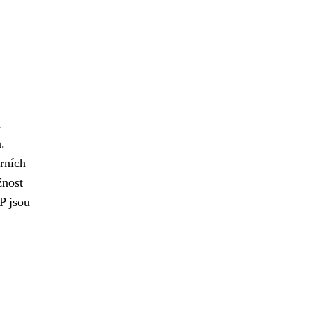
a
.
rních
žnost
 jsou