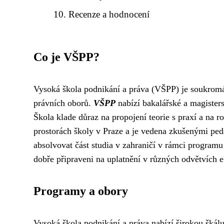
Recenze a hodnocení
Co je VŠPP?
Vysoká škola podnikání a práva (VŠPP) je soukromá
právních oborů.
VŠPP
nabízí bakalářské a magister
Škola klade důraz na propojení teorie s praxí a na 
prostorách školy v Praze a je vedena zkušenými pe
absolvovat část studia v zahraničí v rámci program
dobře připraveni na uplatnění v různých odvětvích e
Programy a obory
Vysoká škola podnikání a práva nabízí širokou škál