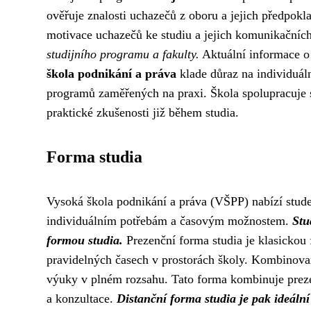
ověřuje znalosti uchazečů z oboru a jejich předpokl
motivace uchazečů ke studiu a jejich komunikačníc
studijního programu a fakulty.
Aktuální informace o 
škola podnikání a práva
klade důraz na individuáln
programů zaměřených na praxi. Škola spolupracuje s
praktické zkušenosti již během studia.
Forma studia
Vysoká škola podnikání a práva (VŠPP) nabízí stude
individuálním potřebám a časovým možnostem.
Stu
formou studia.
Prezenční forma studia je klasickou 
pravidelných časech v prostorách školy. Kombinovan
výuky v plném rozsahu. Tato forma kombinuje prezen
a konzultace.
Distanční forma studia je pak ideální 