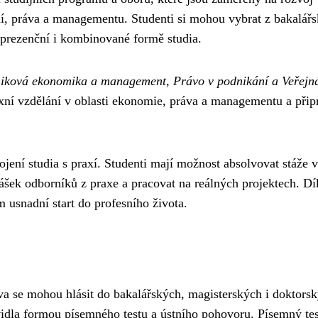
ání, práva a managementu. Studenti si mohou vybrat z bakalář
 prezenční i kombinované formě studia.
iková ekonomika a management, Právo v podnikání a Veřejn
ní vzdělání v oblasti ekonomie, práva a managementu a přip
jení studia s praxí. Studenti mají možnost absolvovat stáže 
nášek odborníků z praxe a pracovat na reálných projektech. D
m usnadní start do profesního života.
va se mohou hlásit do bakalářských, magisterských i doktors
idla formou písemného testu a ústního pohovoru. Písemný tes