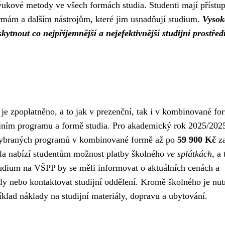
ýukové metody ve všech formách studia. Studenti mají přístu
rmám a dalším nástrojům, které jim usnadňují studium.
Vysok
ytnout co nejpříjemnější a nejefektivnější studijní prostředí
e zpoplatněno, a to jak v prezenční, tak i v kombinované fo
dijním programu a formě studia. Pro akademický rok 2025/202
ybraných programů v kombinované formě až po
59 900 Kč
z
la nabízí studentům možnost platby školného
ve splátkách
, a 
tudium na VŠPP by se měli informovat o aktuálních cenách a
y nebo kontaktovat studijní oddělení. Kromě školného je nut
íklad náklady na studijní materiály, dopravu a ubytování.