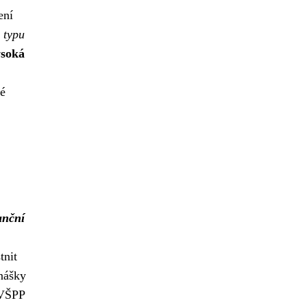
ení
 typu
soká
né
anční
tnit
nášky
VŠPP