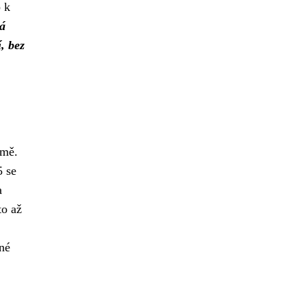
p k
á
, bez
rmě.
5 se
a
to až
né