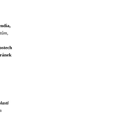
endia,
ntům,
ostech
tránek
lasti
a